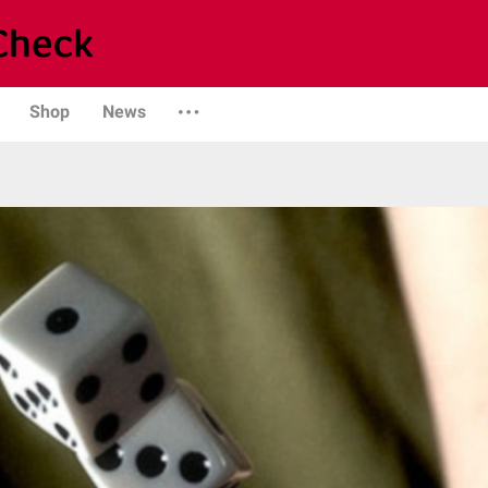
Shop
News