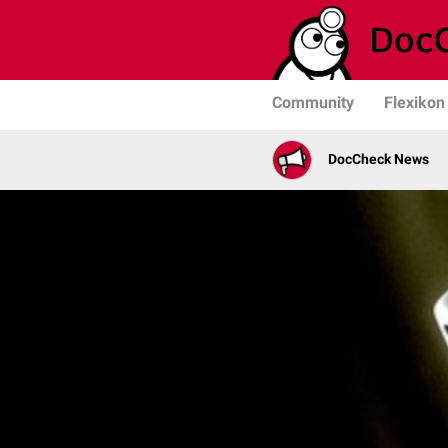
Community
Flexikon
DocCheck News