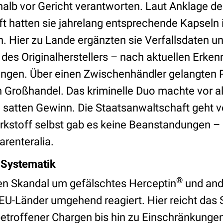
lb vor Gericht verantworten. Laut Anklage der
t hatten sie jahrelang entsprechende Kapseln 
n. Hier zu Lande ergänzten sie Verfallsdaten u
s Originalherstellers – nach aktuellen Erken
ngen. Über einen Zwischenhändler gelangten P
Großhandel. Das kriminelle Duo machte vor a
 satten Gewinn. Die Staatsanwaltschaft geht v
rkstoff selbst gab es keine Beanstandungen – 
arenteralia.
 Systematik
®
en Skandal um gefälschtes Herceptin
und and
EU-Länder umgehend reagiert. Hier reicht das
etroffener Chargen bis hin zu Einschränkungen