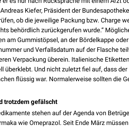
te er es nur nach Rücksprache mit einem Arzt o
 Andreas Kiefer, Präsident der Bundesapothek
üfen, ob die jeweilige Packung bzw. Charge w
ts behördlich zurückgerufen wurde.“ Möglich
nen am Gummistöpsel, an der Bördelkappe oder
mmer und Verfallsdatum auf der Flasche teil
eren Verpackung überein. Italienische Etikette
 überklebt. Und nicht zuletzt fiel auf, dass der 
hchen flüssig war. Normalerweise sollten die 
d trotzdem gefälscht
edikamente stehen auf der Agenda von Betrüge
rmaka wie Omeprazol. Seit Ende März müssen 