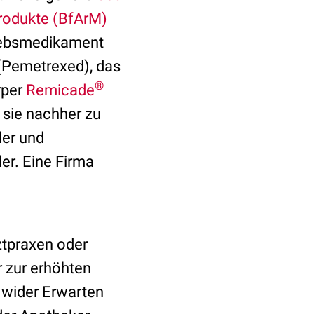
produkte (BfArM)
rebsmedikament
Pemetrexed), das
®
rper
Remicade
sie nachher zu
ler und
ler. Eine Firma
ztpraxen oder
r zur erhöhten
wider Erwarten