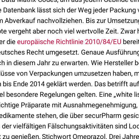
 Datenbank lässt sich der Weg jeder Packung 
m Abverkauf nachvollziehen. Bis zur Umsetzun
te vergeht aber noch viel wertvolle Zeit. Zwar
er die
europäische Richtlinie 2010/84/EU
berei
eutsches Recht umgesetzt. Genaue Ausführu
ch in diesem Jahr zu erwarten. Wie Hersteller 
lüsse von Verpackungen umzusetzen haben, m
is Ende 2014 geklärt werden. Das betrifft auf 
el besondere Regelungen gelten. Eine „white li
lichtige Präparate mit Ausnahmegenehmigung,
Medikamente stehen, die über securPharm gesi
 der vielfältigen Fälschungsaktivitäten sind L
 zu genießen, Stichwort Omeprazol. Drei Jahre 