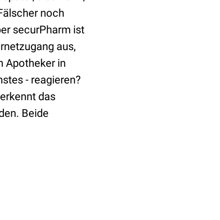
Fälscher noch
ber securPharm ist
ternetzugang aus,
n Apotheker in
stes - reagieren?
 erkennt das
den. Beide