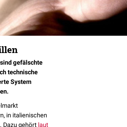
illen
sind gefälschte
rch technische
ierte System
en.
elmarkt
 in italienischen
n. Dazu gehört
laut