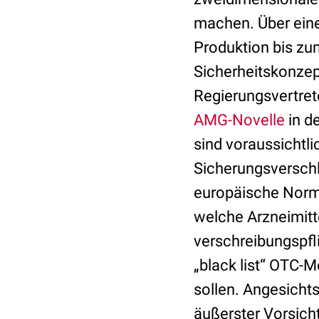
machen. Über eine
Produktion bis zu
Sicherheitskonzep
Regierungsvertret
AMG-Novelle
in d
sind voraussichtli
Sicherungsversch
europäische Norm b
welche Arzneimitt
verschreibungspf
„black list“ OTC-
sollen. Angesichts
äußerster Vorsicht