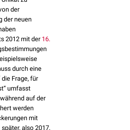
von der
g der neuen
 haben
ts 2012 mit der
16.
ngsbestimmungen
beispielsweise
uss durch eine
die Frage, für
st“ umfasst
 während auf der
chert werden
ockerungen mit
später, also 2017,