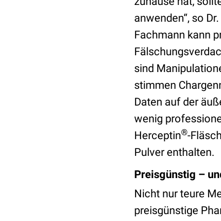
zuhause hat, soll
anwenden“, so Dr.
Fachmann kann pr
Fälschungsverdach
sind Manipulatio
stimmen Chargennu
Daten auf der äuß
wenig professionell
®
Herceptin
-Fläsc
Pulver enthalten.
Preisgünstig – un
Nicht nur teure M
preisgünstige Pha