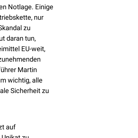
ten Notlage. Einige
riebskette, nur
Skandal zu
ut daran tun,
imittel EU-weit,
e zunehmenden
ührer Martin
m wichtig, alle
le Sicherheit zu
zt auf
 Unikat zu