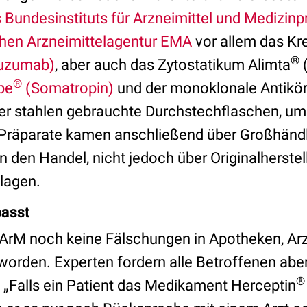
 Bundesinstituts für Arzneimittel und Medizin
hen Arzneimittelagentur EMA
vor allem das K
®
tuzumab)
, aber auch das Zytostatikum Alimta
(
®
pe
(Somatropin)
und der monoklonale Antikö
r stahlen gebrauchte Durchstechflaschen, um 
 Präparate kamen anschließend über Großhänd
in den Handel, nicht jedoch über Originalherstel
lagen.
asst
fArM noch keine Fälschungen in Apotheken, Ar
 worden. Experten fordern alle Betroffenen abe
®
„Falls ein Patient das Medikament Herceptin