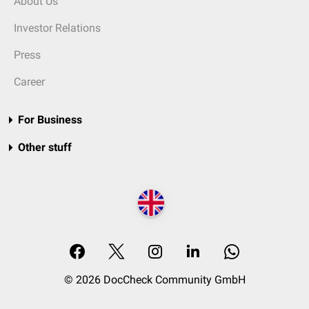
About Us
Investor Relations
Press
Career
For Business
Other stuff
© 2026 DocCheck Community GmbH