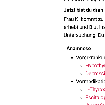
Jetzt bist du dran
Frau K. kommt zu 
erhebt und Blut i
Untersuchung. Du 
Anamnese
Vorerkranku
Hypothy
Depress
Vormedikati
L-Thyro
Escital