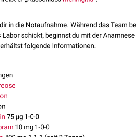
dir in die Notaufnahme. Während das Team ber
ns Labor schickt, beginnst du mit der Anamnese
erhältst folgende Informationen:
ngen
reose
ion
on
xin
75 µg 1-0-0
opram
10 mg 1-0-0