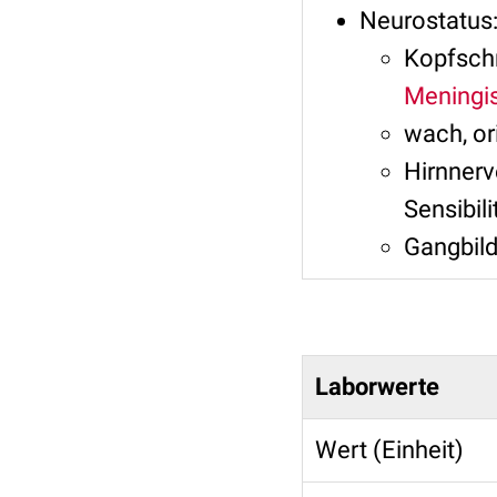
Neurostatus
Kopfschm
Meningi
wach, or
Hirnnerv
Sensibil
Gangbild
Laborwerte
Wert (Einheit)