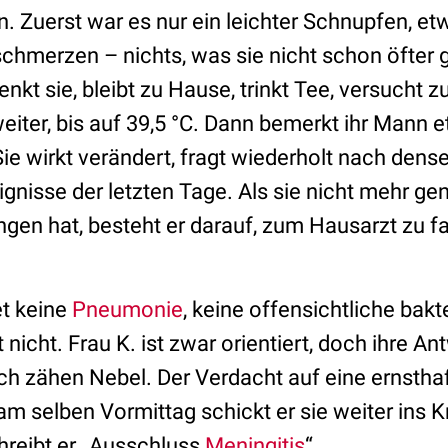
. Zuerst war es nur ein leichter Schnupfen, et
chmerzen – nichts, was sie nicht schon öfter g
denkt sie, bleibt zu Hause, trinkt Tee, versucht 
weiter, bis auf 39,5 °C. Dann bemerkt ihr Mann 
e wirkt verändert, fragt wiederholt nach dens
ignisse der letzten Tage. Als sie nicht mehr ge
gen hat, besteht er darauf, zum Hausarzt zu f
et keine
Pneumonie
, keine offensichtliche bakte
nicht. Frau K. ist zwar orientiert, doch ihre
rch zähen Nebel. Der Verdacht auf eine ernstha
m selben Vormittag schickt er sie weiter ins 
hreibt er „Ausschluss
Meningitis
“.