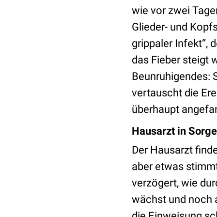
wie vor zwei Tagen
Glieder- und Kopfs
grippaler Infekt“, 
das Fieber steigt 
Beunruhigendes: Si
vertauscht die Ere
überhaupt angefan
Hausarzt in Sorge
Der Hausarzt find
aber etwas stimmt 
verzögert, wie du
wächst und noch a
die Einweisung sc