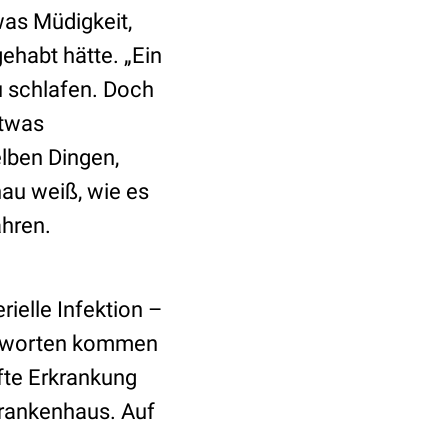
was Müdigkeit,
ehabt hätte. „Ein
zu schlafen. Doch
etwas
elben Dingen,
nau weiß, wie es
ahren.
rielle Infektion –
 Antworten kommen
fte Erkrankung
Krankenhaus. Auf