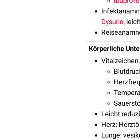
Ibuprofe
Infektanamne
Dysurie
, lei
Reiseanamnes
Körperliche Unt
Vitalzeichen:
Blutdru
Herzfre
Temperat
Sauersto
Leicht reduz
Herz: Herztö
Lunge: vesik