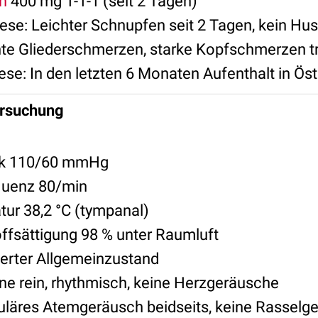
n
400 mg 1-1-1 (seit 2 Tagen)
se: Leichter Schnupfen seit 2 Tagen, kein Hus
chte Gliederschmerzen, starke Kopfschmerzen t
e: In den letzten 6 Monaten Aufenthalt in Öst
ersuchung
ck 110/60 mmHg
quenz 80/min
ur 38,2 °C (tympanal)
ffsättigung 98 % unter Raumluft
ierter Allgemeinzustand
ne rein, rhythmisch, keine Herzgeräusche
uläres Atemgeräusch beidseits, keine Rasselg