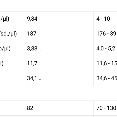
/µl)
9,84
4 - 10
sd./µl)
187
176 - 39
o/µl)
3,88 ↓
4,0 - 5,2
l)
11,7
11,6 - 15
34,1 ↓
34,6 - 45
82
70 - 130