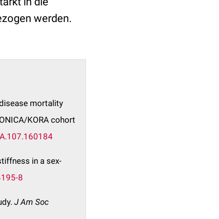
ärkt in die
bezogen werden.
 disease mortality
e MONICA/KORA cohort
HA.107.160184
tiffness in a sex-
4195-8
udy.
J Am Soc