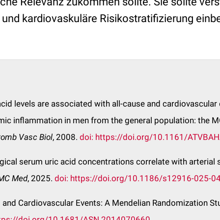
sche Relevanz zukommen sollte. Sie sollte verst
und kardiovaskuläre Risikostratifizierung ein
 acid levels are associated with all-cause and cardiovascular
mic inflammation in men from the general population: th
romb Vasc Biol
, 2008.
doi: https://doi.org/10.1161/ATVBA
gical serum uric acid concentrations correlate with arterial s
MC Med
, 2025.
doi: https://doi.org/10.1186/s12916-025-0
cid and Cardiovascular Events: A Mendelian Randomization St
ttps://doi.org/10.1681/ASN.2014070660