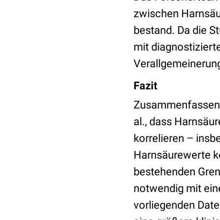
zwischen Harnsäure
bestand. Da die S
mit diagnostiziert
Verallgemeinerung 
Fazit
Zusammenfassend 
al., dass Harnsäur
korrelieren – ins
Harnsäurewerte kö
bestehenden Grenz
notwendig mit ein
vorliegenden Date