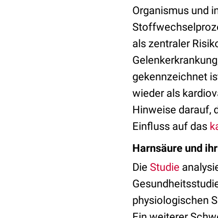
Organismus und in
Stoffwechselproze
als zentraler Risi
Gelenkerkrankung,
gekennzeichnet is
wieder als kardiova
Hinweise darauf, 
Einfluss auf das
k
Harnsäure und ihr
Die
Studie
analysi
Gesundheitsstudi
physiologischen S
Ein weiterer Schw