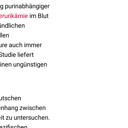
g purinabhängiger
erurikämie
im Blut
zündlichen
llen
äure auch immer
tudie liefert
einen ungünstigen
eutschen
enhang zwischen
it zu untersuchen.
ezifischen