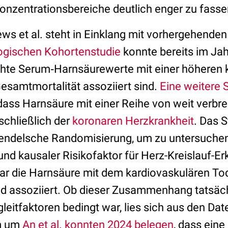
nzentrationsbereiche deutlich enger zu fassen
ws et al. steht in Einklang mit vorhergehenden 
ogischen Kohortenstudie
konnte bereits im Jah
hte Serum‑Harnsäurewerte mit einer höheren 
Gesamtmortalität assoziiert sind.
Eine weitere 
 dass Harnsäure mit einer Reihe von weit verbr
nschließlich der
koronaren Herzkrankheit
. Das 
endelsche Randomisierung, um zu untersuchen
nd kausaler Risikofaktor für Herz-Kreislauf-Erk
ar die Harnsäure mit dem kardiovaskulären T
od assoziiert. Ob dieser Zusammenhang tatsäch
gleitfaktoren bedingt war, lies sich aus den Date
m um
An et al. konnten 2024 belegen
, dass eine