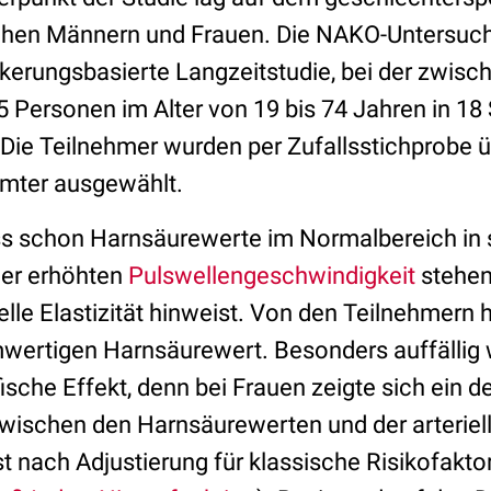
chen Männern und Frauen. Die NAKO-Untersuchu
lkerungsbasierte Langzeitstudie, bei der zwis
 Personen im Alter von 19 bis 74 Jahren in 18
 Die Teilnehmer wurden per Zufallsstichprobe ü
mter ausgewählt.
ass schon Harnsäurewerte im Normalbereich in s
ner erhöhten
Pulswellengeschwindigkeit
stehen
elle Elastizität hinweist. Von den Teilnehmern
wertigen Harnsäurewert. Besonders auffällig 
sche Effekt, denn bei Frauen zeigte sich ein de
chen den Harnsäurewerten und der arteriellen
t nach Adjustierung für klassische Risikofaktore