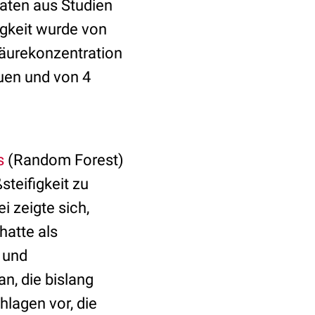
Daten aus Studien
igkeit wurde von
äurekonzentration
auen und von 4
s
(Random Forest)
teifigkeit zu
i zeigte sich,
hatte als
 und
n, die bislang
hlagen vor, die