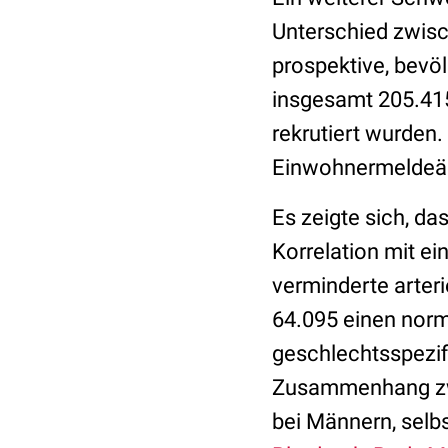
Unterschied zwis
prospektive, bevö
insgesamt 205.415
rekrutiert wurden.
Einwohnermeldeä
Es zeigte sich, d
Korrelation mit ei
verminderte arteri
64.095 einen norm
geschlechtsspezifi
Zusammenhang zwis
bei Männern, selbs