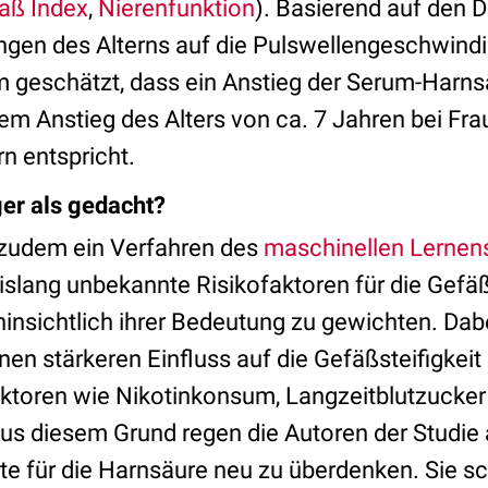
aß Index
,
Nierenfunktion
). Basierend auf den 
ngen des Alterns auf die Pulswellengeschwind
 geschätzt, dass ein Anstieg der Serum-Harns
em Anstieg des Alters von ca. 7 Jahren bei Fr
n entspricht.
er als gedacht?
 zudem ein Verfahren des
maschinellen Lernen
slang unbekannte Risikofaktoren für die Gefäßs
 hinsichtlich ihrer Bedeutung zu gewichten. Dabe
en stärkeren Einfluss auf die Gefäßsteifigkeit 
faktoren wie Nikotinkonsum, Langzeitblutzucker
s diesem Grund regen die Autoren der Studie a
e für die Harnsäure neu zu überdenken. Sie sc