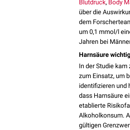
Blutdruck
,
Body M
über die Auswirku
dem Forscherteam
um 0,1 mmol/l ein
Jahren bei Männer
Harnsäure wichtig
In der Studie kam
zum Einsatz, um bi
identifizieren und
dass Harnsäure ein
etablierte Risiko
Alkoholkonsum. Au
gültigen Grenzwert