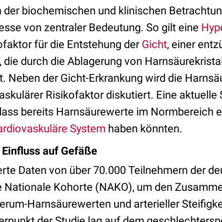
 der biochemischen und klinischen Betrachtun
sse von zentraler Bedeutung. So gilt eine
Hyp
kofaktor für die Entstehung der
Gicht
, einer ent
 die durch die Ablagerung von Harnsäurekrista
t. Neben der Gicht-Erkrankung wird die Harns
skulärer Risikofaktor diskutiert. Eine aktuelle S
dass bereits Harnsäurewerte im Normbereich 
ardiovaskuläre System
haben könnten.
 Einfluss auf Gefäße
erte Daten von über 70.000 Teilnehmern der d
e Nationale Kohorte (NAKO), um den Zusamm
erum-Harnsäurewerten und arterieller Steifigke
erpunkt der Studie lag auf dem geschlechtersp