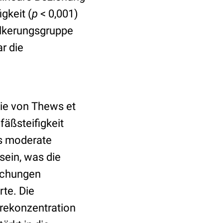
gkeit (
p
< 0,001)
ölkerungsgruppe
r die
ie von Thews et
fäßsteifigkeit
ts moderate
sein, was die
suchungen
te. Die
rekonzentration