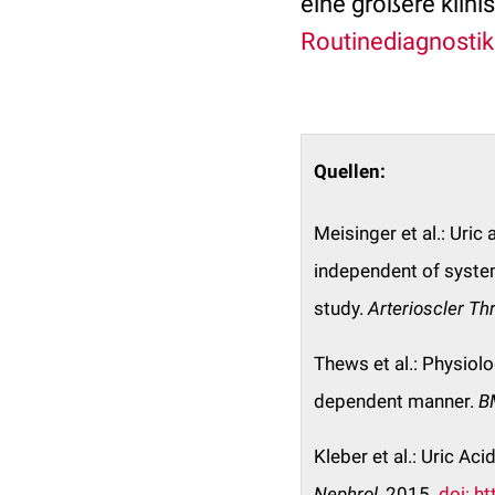
eine größere klini
Routinediagnostik
Quellen:
Meisinger et al.: Uric
independent of syste
study.
Arterioscler Th
Thews et al.: Physiolo
dependent manner.
B
Kleber et al.: Uric A
Nephrol
, 2015.
doi: h