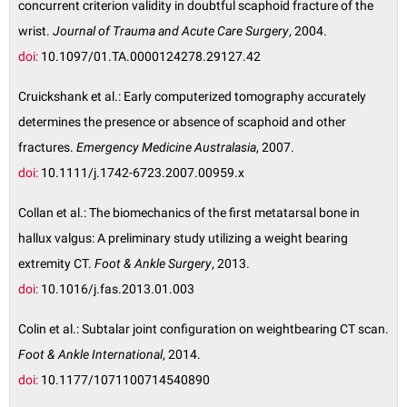
concurrent criterion validity in doubtful scaphoid fracture of the
wrist.
Journal of Trauma and Acute Care Surgery
, 2004.
doi:
10.1097/01.TA.0000124278.29127.42
Cruickshank et al.: Early computerized tomography accurately
determines the presence or absence of scaphoid and other
fractures.
Emergency Medicine Australasia
, 2007.
doi:
10.1111/j.1742-6723.2007.00959.x
Collan et al.: The biomechanics of the first metatarsal bone in
hallux valgus: A preliminary study utilizing a weight bearing
extremity CT.
Foot & Ankle Surgery
, 2013.
doi:
10.1016/j.fas.2013.01.003
Colin et al.: Subtalar joint configuration on weightbearing CT scan.
Foot & Ankle International
, 2014.
doi:
10.1177/1071100714540890