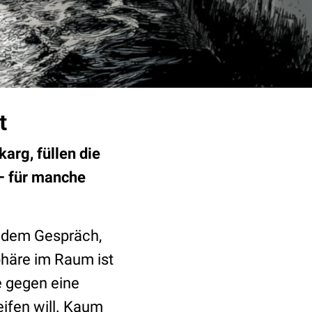
t
arg, füllen die
 – für manche
r dem Gespräch,
phäre im Raum ist
e gegen eine
ifen will. Kaum