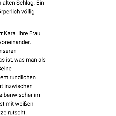
m alten Schlag. Ein
perlich völlig
r Kara. Ihre Frau
 voneinander.
unseren
as ist, was man als
Seine
nem rundlichen
hat inzwischen
heibenwischer im
st mit weißen
tze rutscht.