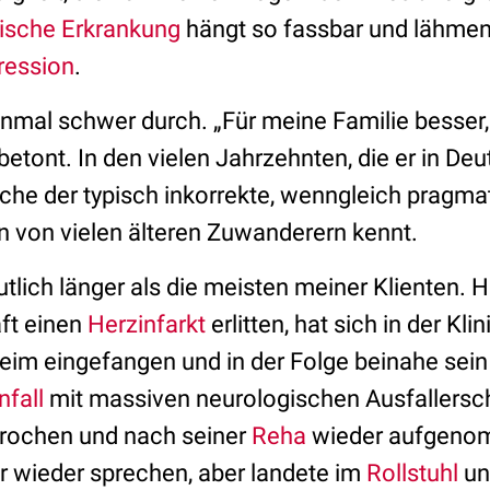
ische Erkrankung
hängt so fassbar und lähme
ression
.
nmal schwer durch. „Für meine Familie besser, 
betont. In den vielen Jahrzehnten, die er in Deu
ache der typisch inkorrekte, wenngleich pragma
an von vielen älteren Zuwanderern kennt.
utlich länger als die meisten meiner Klienten. H
aft einen
Herzinfarkt
erlitten, hat sich in der Kli
Keim eingefangen und in der Folge beinahe sei
fall
mit massiven neurologischen Ausfallersc
brochen und nach seiner
Reha
wieder aufgeno
 wieder sprechen, aber landete im
Rollstuhl
un