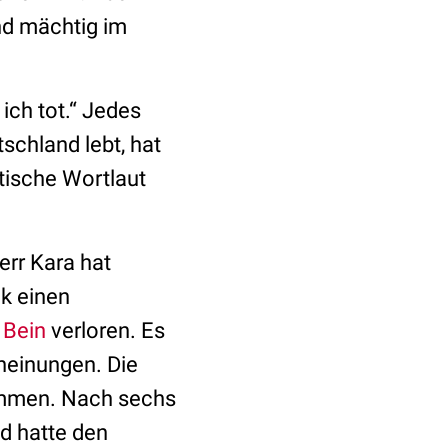
nd mächtig im
ich tot.“ Jedes
tschland lebt, hat
tische Wortlaut
err Kara hat
nik einen
n
Bein
verloren. Es
heinungen. Die
mmen. Nach sechs
d hatte den