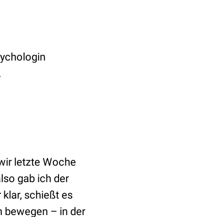
sychologin
.
wir letzte Woche
also gab ich der
klar, schießt es
n bewegen – in der