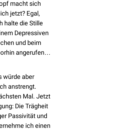
Kopf macht sich
ch jetzt? Egal,
halte die Stille
einem Depressiven
achen und beim
 vorhin angerufen…
as würde aber
ch anstrengt.
nächsten Mal. Jetzt
gung: Die Trägheit
ger Passivität und
ternehme ich einen