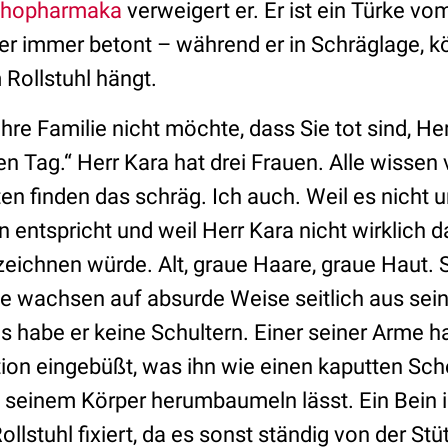
chopharmaka
verweigert er. Er ist ein Türke vo
er immer betont – während er in Schräglage, kör
 Rollstuhl hängt.
Ihre Familie nicht möchte, dass Sie tot sind, Her
en Tag.“ Herr Kara hat drei Frauen. Alle wissen
en finden das schräg. Ich auch. Weil es nicht 
entspricht und weil Herr Kara nicht wirklich d
ichnen würde. Alt, graue Haare, graue Haut. 
e wachsen auf absurde Weise seitlich aus sei
als habe er keine Schultern. Einer seiner Arme 
ion eingebüßt, was ihn wie einen kaputten Sc
 seinem Körper herumbaumeln lässt. Ein Bein i
llstuhl fixiert, da es sonst ständig von der Stü