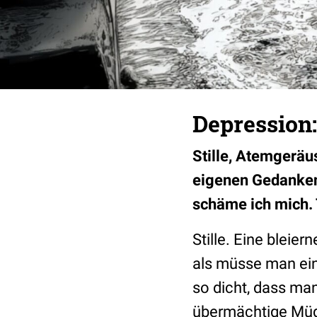
Depression:
Stille, Atemgeräus
eigenen Gedanken 
schäme ich mich.
Stille. Eine blei
als müsse man ein
so dicht, dass ma
übermächtige Müdi