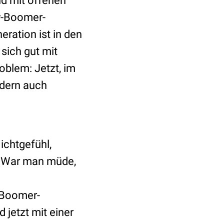
nd mit offenen
by-Boomer-
ration ist in den
sich gut mit
roblem: Jetzt, im
ndern auch
ichtgefühl,
. War man müde,
-Boomer-
 jetzt mit einer