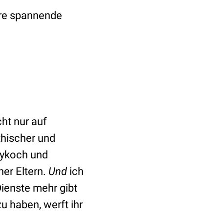
ere spannende
cht nur auf
thischer und
bykoch und
er Eltern.
Und
ich
Dienste mehr gibt
zu haben, werft ihr