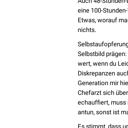
Auch 48-Stunden-D
eine 100-Stunden
Etwas, worauf man
nichts.
Selbstaufopferung 
Selbstbild prägen:
wert, wenn du Lei
Diskrepanzen auch
Generation mir hi
Chefarzt sich über
echauffiert, muss
antun, sonst ist m
Es stimmt, dass un