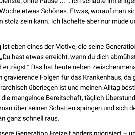
ienste, ohne Pause …“. Ich schaute ihn entgei
-Woche etwas Schönes. Etwas, worauf man sic
 stolz sein kann. Ich lächelte aber nur müde u
ist eben eines der Motive, die seine Generati
 „Du hast etwas erreicht, wenn du dich abmühst
d erträgst.“ Das hat heute neben zwischenmen
 gravierende Folgen für das Krankenhaus, da 
erarchisch überlegen ist und meinen Alltag be
 die mangelnde Bereitschaft, täglich Überstund
 man über seinen Schatten springen und sich 
an ganz schnell raus.
sere Generation Freizeit anders priorisiert – u