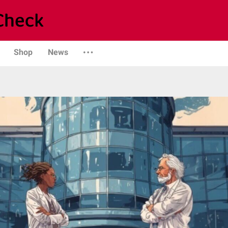
Shop
News