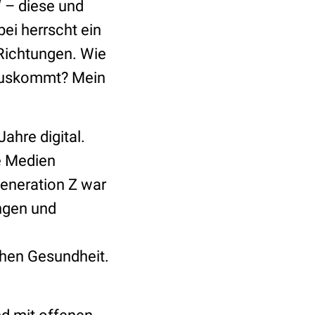
“ – diese und
ei herrscht ein
 Richtungen. Wie
 auskommt? Mein
ahre digital.
e Medien
Generation Z war
ngen und
schen Gesundheit.