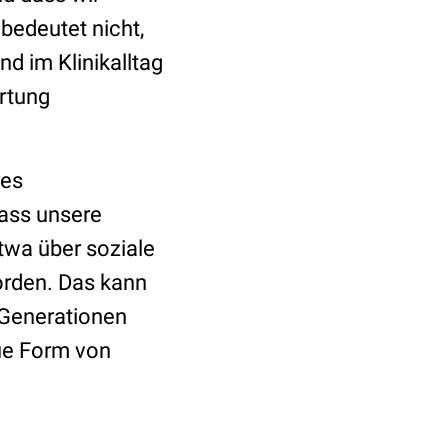
bedeutet nicht,
nd im Klinikalltag
ortung
res
dass unsere
twa über soziale
worden. Das kann
 Generationen
ue Form von