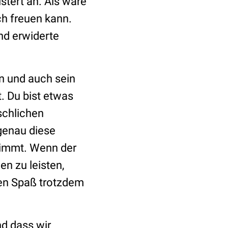
stert an. Als wäre
h freuen kann.
nd erwiderte
on und auch sein
. Du bist etwas
schlichen
genau diese
stimmt. Wenn der
en zu leisten,
den Spaß trotzdem
nd dass wir