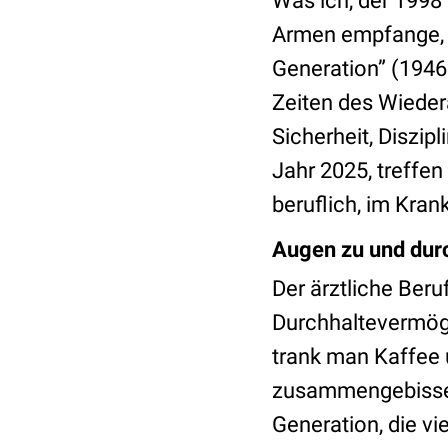
Was ich, der 1998 
Armen empfange, s
Generation” (1946 
Zeiten des Wieder
Sicherheit, Diszip
Jahr 2025, treffen
beruflich, im Kra
Augen zu und dur
Der ärztliche Beru
Durchhaltevermög
trank man Kaffee 
zusammengebissen
Generation, die vi