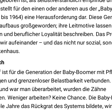
geboren ist, als selbstverständlich empfinde u
tellt für den einen oder anderen aus der „Ba
bis 1964) eine Herausforderung dar. Diese Gene
aufbaus großgeworden; ihre Leitmotive lassen 
lin und beruflicher Loyalität beschreiben. Das P
 wir aufeinander – und das nicht nur sozial, so
nkenhaus.
ch
f ist für die Generation der Baby-Boomer mit Pfl
en und grenzenloser Belastbarkeit verbunden
und war man überarbeitet, wurden die Zähne
. Weniger arbeiten? Keine Chance. Die Baby
ele Jahre das Rückgrat des Systems bildete, wird