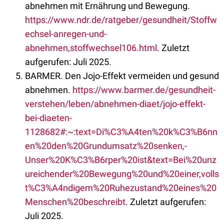
abnehmen mit Ernährung und Bewegung.
https://www.ndr.de/ratgeber/gesundheit/Stoffw
echsel-anregen-und-
abnehmen,stoffwechsel106.html
. Zuletzt
aufgerufen: Juli 2025.
BARMER. Den Jojo-Effekt vermeiden und gesund
abnehmen.
https://www.barmer.de/gesundheit-
verstehen/leben/abnehmen-diaet/jojo-effekt-
bei-diaeten-
1128682#:~:text=Di%C3%A4ten%20k%C3%B6nn
en%20den%20Grundumsatz%20senken,-
Unser%20K%C3%B6rper%20ist&text=Bei%20unz
ureichender%20Bewegung%20und%20einer,volls
t%C3%A4ndigem%20Ruhezustand%20eines%20
Menschen%20beschreibt
. Zuletzt aufgerufen:
Juli 2025.