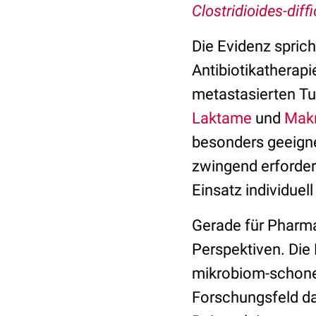
Clostridioides-diffi
Die Evidenz spric
Antibiotikatherapi
metastasierten Tum
Laktame
und
Makr
besonders geeigne
zwingend erforderl
Einsatz individuel
Gerade für Pharma
Perspektiven. Die 
mikrobiom-schonen
Forschungsfeld da