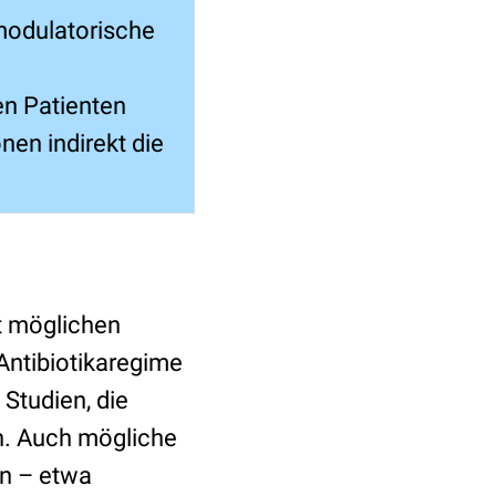
modulatorische
en Patienten
nen indirekt die
gt möglichen
Antibiotikaregime
 Studien, die
n. Auch mögliche
n – etwa