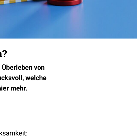
n?
s Überleben von
cksvoll, welche
ier mehr.
ksamkeit: