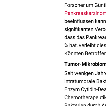
Forscher um Günthe
Pankreaskarzino
beeinflussen kann
signifikanten Ver
dass das Pankrea
% hat, verleiht di
Könnten Betroffene
Tumor-Mikrobiom
Seit wenigen Jahr
intratumorale Bak
Enzym Cytidin-Dea
Chemotherapeutiku
Bakterien durch An