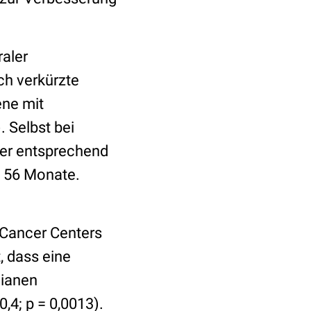
raler
ich verkürzte
ene mit
. Selbst bei
der entsprechend
f 56 Monate.
Cancer Centers
, dass eine
dianen
,4; p = 0,0013).