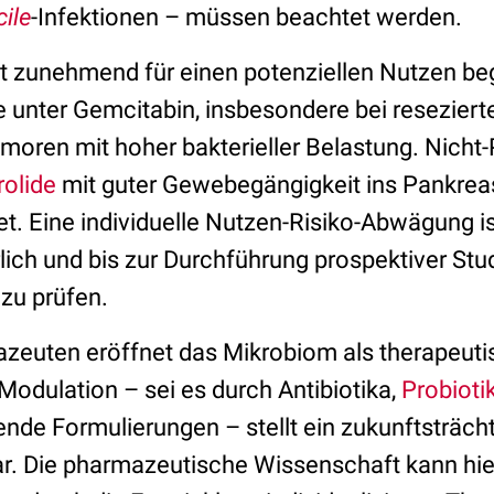
cile
-Infektionen – müssen beachtet werden.
ht zunehmend für einen potenziellen Nutzen be
e unter Gemcitabin, insbesondere bei reseziert
oren mit hoher bakterieller Belastung. Nicht-P
olide
mit guter Gewebegängigkeit ins Pankrea
t. Eine individuelle Nutzen-Risiko-Abwägung i
ich und bis zur Durchführung prospektiver Stud
l zu prüfen.
zeuten eröffnet das Mikrobiom als therapeuti
Modulation – sei es durch Antibiotika,
Probioti
de Formulierungen – stellt ein zukunftsträch
r. Die pharmazeutische Wissenschaft kann hie