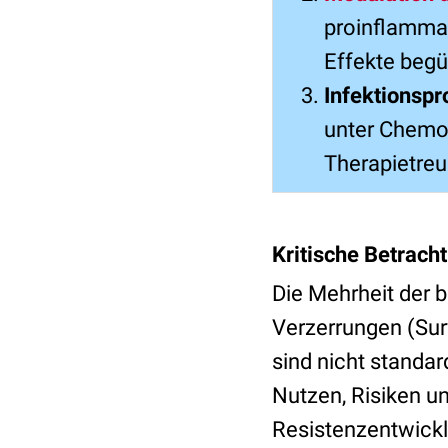
proinflamma
Effekte begü
Infektionspr
unter Chemoth
Therapietreu
Kritische Betrach
Die Mehrheit der b
Verzerrungen (Sur
sind nicht standar
Nutzen, Risiken u
Resistenzentwick