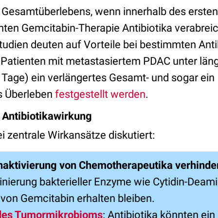
 Gesamtüberlebens, wenn innerhalb des erste
nten Gemcitabin-Therapie Antibiotika verabrei
tudien deuten auf Vorteile bei bestimmten Ant
 Patienten mit metastasiertem PDAC unter länge
 Tage) ein verlängertes Gesamt- und sogar ein
s Überleben
festgestellt werden
.
Antibiotikawirkung
i zentrale Wirkansätze diskutiert:
Inaktivierung von Chemotherapeutika verhinde
minierung bakterieller Enzyme wie Cytidin-Deam
von Gemcitabin erhalten bleiben.
des Tumormikrobioms
: Antibiotika könnten ein