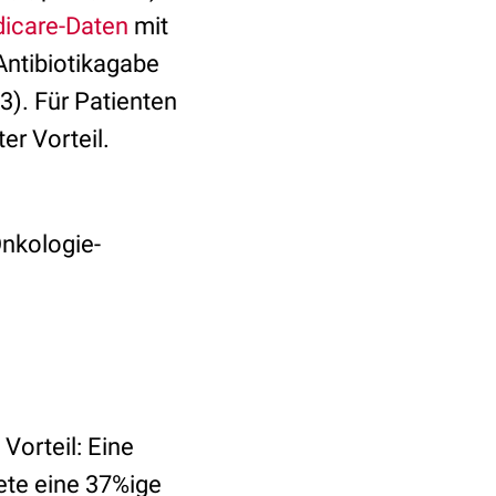
icare-Daten
mit
Antibiotikagabe
3). Für Patienten
er Vorteil.
Onkologie-
Vorteil: Eine
ete eine 37%ige