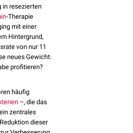
 in resezierten
in
-Therapie
ing mit einer
em Hintergrund,
rate von nur 11
hese neues Gewicht:
be profitieren?
ren häufig
terien
–, die das
ein zentrales
Reduktion dieser
z zur Verbesserung