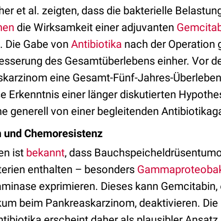
r et al. zeigten, dass die bakterielle Belastung
men
die Wirksamkeit einer adjuvanten
Gemcitab
. Die Gabe von
Antibiotika
nach der Operation g
besserung des Gesamtüberlebens einher. Vor d
skarzinom eine Gesamt-Fünf-Jahres-Überlebens
ese Erkenntnis einer länger diskutierten Hypot
 generell von einer begleitenden Antibiotikaga
 und Chemoresistenz
en ist
bekannt
, dass Bauchspeicheldrüsentumo
terien enthalten – besonders
Gammaproteobak
minase exprimieren. Dieses kann Gemcitabin, 
m beim Pankreaskarzinom, deaktivieren. Die 
tibiotika erscheint daher als plausibler Ansat