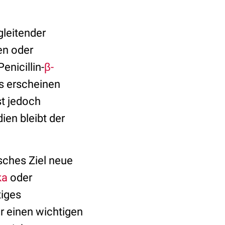
gleitender
en oder
enicillin-
β-
s erscheinen
st jedoch
ien bleibt der
sches Ziel neue
ka
oder
tiges
r einen wichtigen