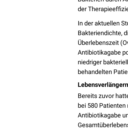
der Therapieeffizi
In der aktuellen S
Bakteriendichte, di
Überlebenszeit (Ov
Antibiotikagabe po
niedriger bakterie
behandelten Patie
Lebensverlängern
Bereits zuvor hatt
bei 580 Patienten
Antibiotikagabe u
Gesamtüberlebens 