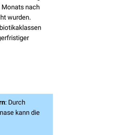
n Monats nach
cht wurden.
ibiotikaklassen
rfristiger
rn
: Durch
inase kann die