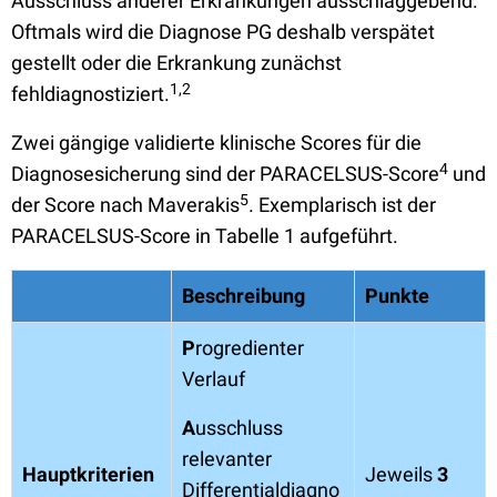
Ausschluss anderer Erkrankungen ausschlaggebend.
Oftmals wird die Diagnose PG deshalb verspätet
gestellt oder die Erkrankung zunächst
1,2
fehldiagnostiziert.
Zwei gängige validierte klinische Scores für die
4
Diagnosesicherung sind der PARACELSUS-Score
und
5
der Score nach Maverakis
. Exemplarisch ist der
PARACELSUS-Score in Tabelle 1 aufgeführt.
Beschreibung
Punkte
P
rogredienter
Verlauf
A
usschluss
relevanter
Hauptkriterien
Jeweils
3
Differentialdiagno