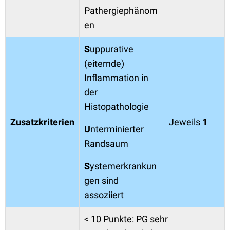
Pathergiephänom
en
S
uppurative
(eiternde)
Inflammation in
der
Histopathologie
Zusatzkriterien
Jeweils
1
U
nterminierter
Randsaum
S
ystemerkrankun
gen sind
assoziiert
< 10 Punkte: PG sehr