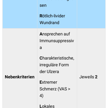
sen
R
ötlich-livider
Wundrand
A
nsprechen auf
Immunsuppressiv
a
C
harakteristische,
irreguläre Form
der Ulzera
Nebenkriterien
Jeweils
2
E
xtremer
Schmerz (VAS >
4)
L
okales