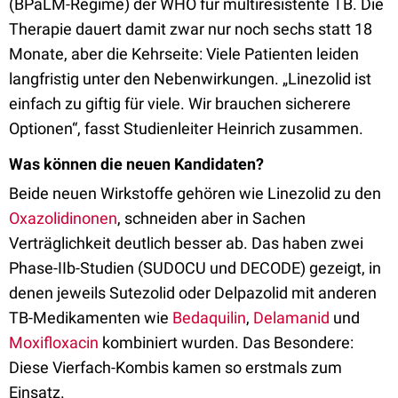
(BPaLM-Regime) der WHO für multiresistente TB. Die
Therapie dauert damit zwar nur noch sechs statt 18
Monate, aber die Kehrseite: Viele Patienten leiden
langfristig unter den Nebenwirkungen. „Linezolid ist
einfach zu giftig für viele. Wir brauchen sicherere
Optionen“, fasst Studienleiter Heinrich zusammen.
Was können die neuen Kandidaten?
Beide neuen Wirkstoffe gehören wie Linezolid zu den
Oxazolidinonen
, schneiden aber in Sachen
Verträglichkeit deutlich besser ab. Das haben zwei
Phase-IIb-Studien (SUDOCU und DECODE) gezeigt, in
denen jeweils Sutezolid oder Delpazolid mit anderen
TB-Medikamenten wie
Bedaquilin
,
Delamanid
und
Moxifloxacin
kombiniert wurden. Das Besondere:
Diese Vierfach-Kombis kamen so erstmals zum
Einsatz.