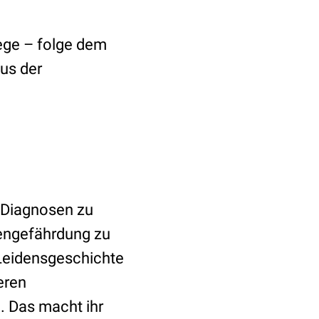
ege – folge dem
aus der
e Diagnosen zu
engefährdung zu
 Leidensgeschichte
eren
. Das macht ihr