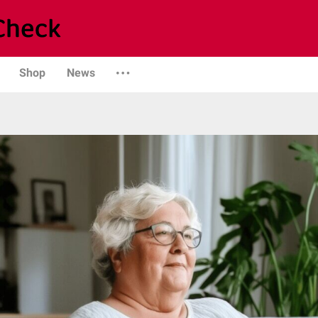
Shop
News