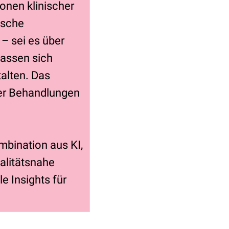
onen klinischer
ische
– sei es über
lassen sich
talten. Das
xer Behandlungen
mbination aus KI,
ealitätsnahe
e Insights für