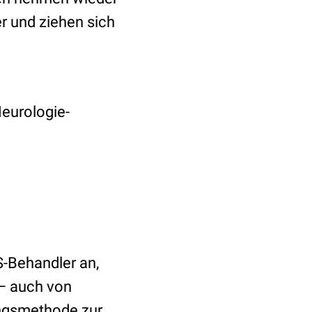
er und ziehen sich
Neurologie-
S-Behandler an,
 – auch von
ngsmethode zur