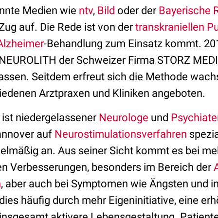
nnte Medien wie
ntv
,
Bild
oder der
Bayerische 
Zug auf. Die Rede ist von der
transkraniellen P
Alzheimer
-Behandlung zum Einsatz kommt. 20
 NEUROLITH der Schweizer Firma STORZ MEDIC
sen. Seitdem erfreut sich die Methode wachs
hiedenen Arztpraxen und Kliniken angeboten.
 ist niedergelassener
Neurologe
und
Psychiate
Hannover auf
Neurostimulationsverfahren
spezia
elmäßig an. Aus seiner Sicht kommt es bei meh
hten Verbesserungen, besonders im Bereich der
n
, aber auch bei Symptomen wie Ängsten und in
 dies häufig durch mehr Eigeninitiative, eine er
 insgesamt aktivere Lebensgestaltung. Patien