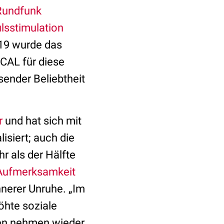
Rundfunk
ulsstimulation
19 wurde das
AL für diese
ender Beliebtheit
r
und hat sich mit
lisiert; auch die
r als der Hälfte
Aufmerksamkeit
nerer Unruhe. „Im
höhte soziale
ten nehmen wieder