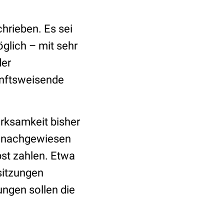
chrieben. Es sei
glich – mit sehr
der
unftsweisende
rksamkeit bisher
en nachgewiesen
st zahlen. Etwa
sitzungen
ungen sollen die
.