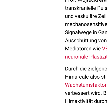
transkranielle Pul
und vaskuläre Ze
mechanosensitiv
Signalwege in Gan
Ausschüttung vo
Mediatoren wie
V
neuronale Plastizi
Durch die zielger
Hirnareale also s
Wachstumsfaktor
verbessert wird. 
Hirnaktivität durc