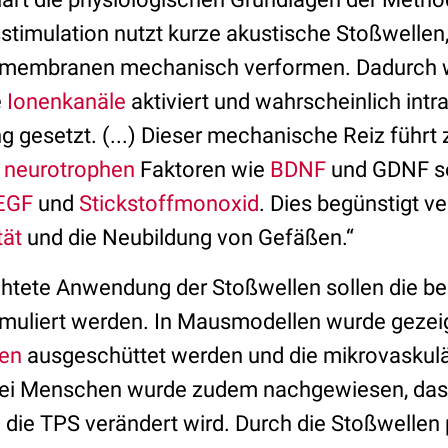
sstimulation nutzt kurze akustische Stoßwellen
llmembranen mechanisch verformen. Dadurch
e
Ionenkanäle
aktiviert und wahrscheinlich intra
g gesetzt. (...) Dieser mechanische Reiz führt
n
neurotrophen
Faktoren wie
BDNF
und GDNF so
EGF
und
Stickstoffmonoxid
. Dies begünstigt v
tät
und die Neubildung von Gefäßen.“
ichtete Anwendung der Stoßwellen sollen die b
timuliert werden. In Mausmodellen wurde gezeig
en
ausgeschüttet werden und die mikrovaskul
Bei Menschen wurde zudem nachgewiesen, dass
h die TPS verändert wird. Durch die Stoßwellen 