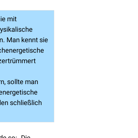
ie mit
ysikalische
n. Man kennt sie
ochenergetische
 zertrümmert
n, sollte man
renergetische
en schließlich
de so: „Die