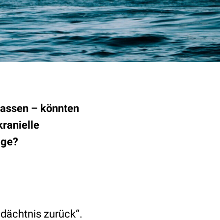
lassen – könnten
kranielle
age?
dächtnis zurück“.