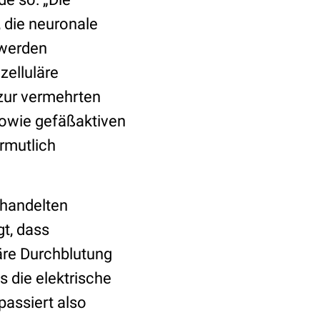
, die neuronale
 werden
zelluläre
 zur vermehrten
wie gefäßaktiven
ermutlich
ehandelten
t, dass
äre Durchblutung
 die elektrische
passiert also