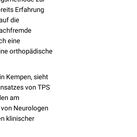
eits Erfahrung
auf die
 fachfremde
ich eine
eine orthopädische
 in Kempen, sieht
Einsatzes von TPS
llen am
h von Neurologen
 klinischer