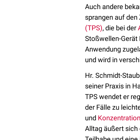
Auch andere beka
sprangen auf den 
(TPS)
, die bei der
Stoßwellen-Gerät
Anwendung zugelas
und wird in versc
Hr. Schmidt-Staub
seiner Praxis in 
TPS wendet er reg
der Fälle zu leic
und
Konzentratio
Alltag äußert sich
Teilhabe und eine