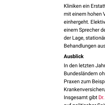
Kliniken ein Ersta
mit einem hohen V
einhergeht. Elekt
einem Sprecher de
der Lage, station
Behandlungen aus
Ausblick
In den letzten Jah
Bundesländern ohn
Praxen zum Beispi
Krankenversicheru
Insgesamt gibt
Dr