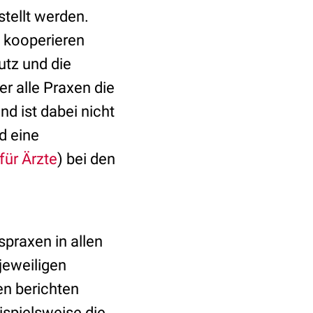
tellt werden.
n kooperieren
utz und die
r alle Praxen die
d ist dabei nicht
d eine
ür Ärzte
) bei den
praxen in allen
jeweiligen
en berichten
ispielsweise die