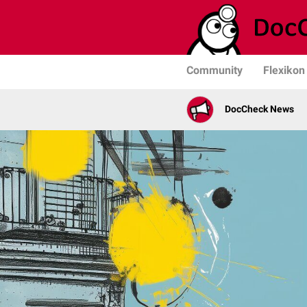
Community
Flexikon
DocCheck News