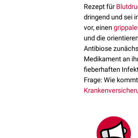
Rezept für
Blutdru
dringend und sei i
vor, einen
grippale
und die orientiere
Antibiose zunächs
Medikament an ihr
fieberhaften Infekt
Frage: Wie kommt
Krankenversicher