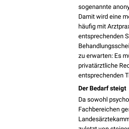
sogenannte anony
Damit wird eine m
häufig mit Arztpr
entsprechenden Sc
Behandlungsschein
zu erwarten: Es 
privatärztliche R
entsprechenden Tr
Der Bedarf steigt
Da sowohl psychot
Fachbereichen ges
Landesärztekammer
zuletzt von steig