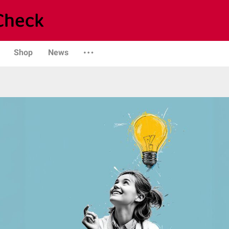
Shop
News