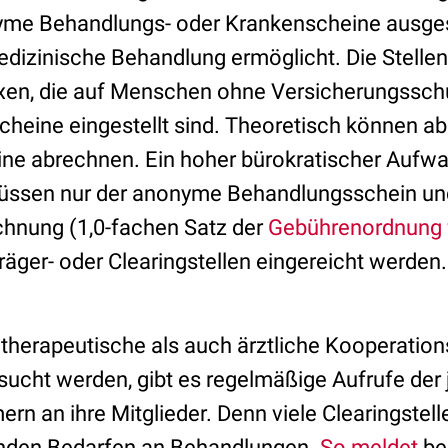
me Behandlungs- oder Krankenscheine ausges
edizinische Behandlung ermöglicht. Die Stelle
axen, die auf Menschen ohne Versicherungssch
heine eingestellt sind. Theoretisch können abe
e abrechnen. Ein hoher bürokratischer Aufwan
müssen nur der anonyme Behandlungsschein un
echnung (1,0-fachen Satz der
Gebührenordnung f
äger- oder Clearingstellen eingereicht werden.
herapeutische als auch ärztliche Kooperations
ucht werden, gibt es regelmäßige Aufrufe der 
n an ihre Mitglieder. Denn viele Clearingstell
enden Bedarfen an Behandlungen.
So meldet
be