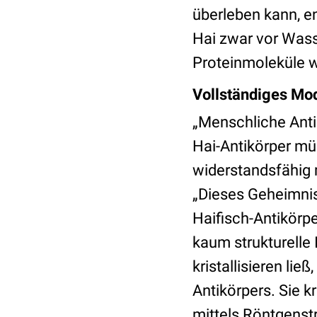
überleben kann, e
Hai zwar vor Wass
Proteinmoleküle wi
Vollständiges Mod
„Menschliche Ant
Hai-Antikörper müs
widerstandsfähig m
„Dieses Geheimnis 
Haifisch-Antikörp
kaum strukturelle
kristallisieren lie
Antikörpers. Sie k
mittels Röntgenstr