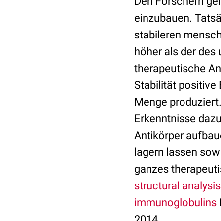
Den Forschern gela
einzubauen. Tatsäc
stabileren mensch
höher als der des 
therapeutische An
Stabilität positiv
Menge produziert.
Erkenntnisse dazu
Antikörper aufbaue
lagern lassen sow
ganzes therapeuti
structural analysi
immunoglobulins
2014