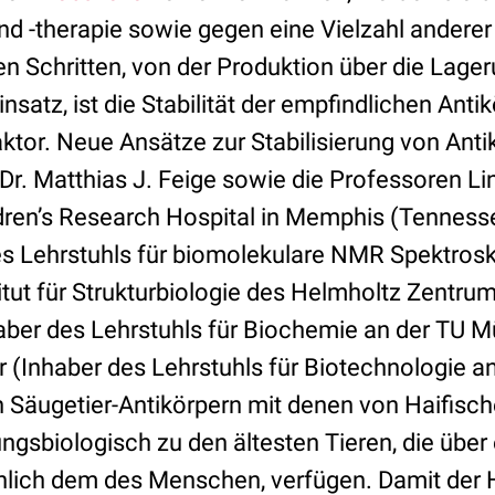
nd -therapie sowie gegen eine Vielzahl anderer
len Schritten, von der Produktion über die Lage
nsatz, ist die Stabilität der empfindlichen Antik
ktor. Neue Ansätze zur Stabilisierung von Anti
Dr. Matthias J. Feige sowie die Professoren L
dren’s Research Hospital in Memphis (Tenness
des Lehrstuhls für biomolekulare NMR Spektros
tut für Strukturbiologie des Helmholtz Zentr
haber des Lehrstuhls für Biochemie an der TU 
(Inhaber des Lehrstuhls für Biotechnologie 
 Säugetier-Antikörpern mit denen von Haifisch
ngsbiologisch zu den ältesten Tieren, die über
lich dem des Menschen, verfügen. Damit der 