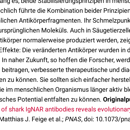
ng es, beide Stabilisierungsprinzipen in mens
hlich führte die Kombination beider Prinzipien
lichen Antikörperfragmenten. Ihr Schmelzpunk
ursprünglichen Moleküls. Auch in Säugetierzell
tikörper normalerweise produziert werden, zei
e Effekte: Die veränderten Antikörper wurden in 
 In naher Zukunft, so hoffen die Forscher, wer
 beitragen, verbesserte therapeutische und di
n zu können. Sie sollten sich einfacher herste
ie im menschlichen Organismus länger aktiv ble
sches Potential entfalten zu können.
Originalp
s of shark IgNAR antibodies reveals evolutionary
Matthias J. Feige et al.;
PNAS
, doi: 10.1073/p