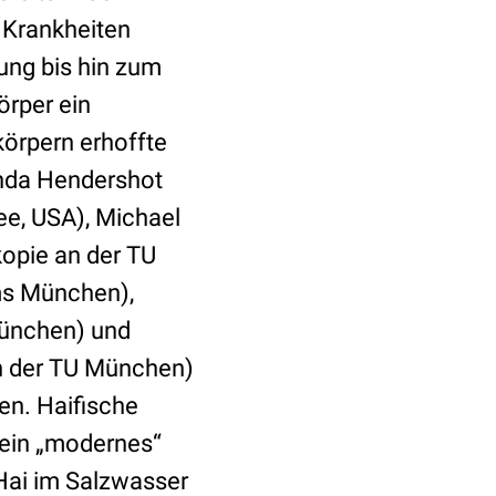
 Krankheiten
rung bis hin zum
örper ein
körpern erhoffte
inda Hendershot
ee, USA), Michael
kopie an der TU
ums München),
München) und
an der TU München)
en. Haifische
 ein „modernes“
Hai im Salzwasser