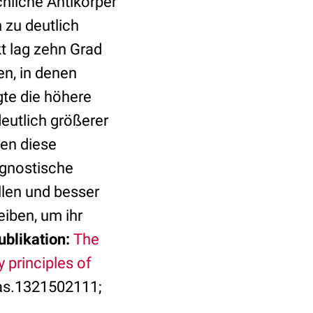
chliche Antikörper
 zu deutlich
t lag zehn Grad
en, in denen
gte die höhere
deutlich größerer
den diese
agnostische
llen und besser
iben, um ihr
ublikation:
The
 principles of
nas.1321502111;