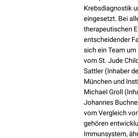
Krebsdiagnostik u
eingesetzt. Bei al
therapeutischen Ei
entscheidender Fa
sich ein Team um 
vom St. Jude Chil
Sattler (Inhaber 
München und Insti
Michael Groll (In
Johannes Buchner 
vom Vergleich von
gehören entwicklu
Immunsystem, ähn