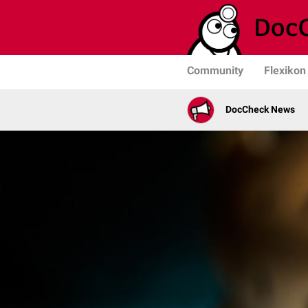
Community
Flexikon
DocCheck News