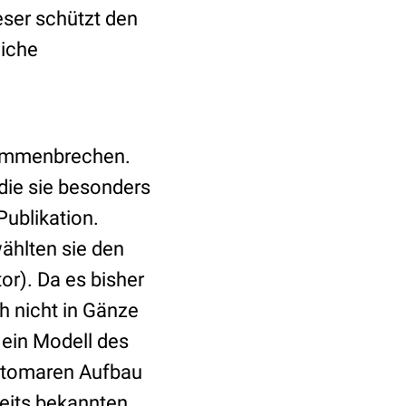
eser schützt den
liche
sammenbrechen.
 die sie besonders
Publikation.
wählten sie den
r). Da es bisher
h nicht in Gänze
t ein Modell des
n atomaren Aufbau
reits bekannten