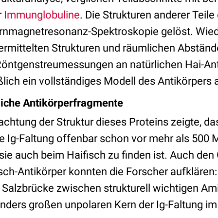
r
Immunglobuline
. Die Strukturen anderer Teile
ernmagnetresonanz-Spektroskopie gelöst. Wied
 ermittelten Strukturen und räumlichen Abständ
Röntgenstreumessungen an natürlichen Hai-Ant
ßlich ein vollständiges Modell des Antikörpers
liche Antikörperfragmente
chtung der Struktur dieses Proteins zeigte, das
e Ig-Faltung offenbar schon vor mehr als 500 
 sie auch beim Haifisch zu finden ist. Auch den
fisch-Antikörper konnten die Forscher aufklären: 
n Salzbrücke zwischen strukturell wichtigen A
ders großen unpolaren Kern der Ig-Faltung im 