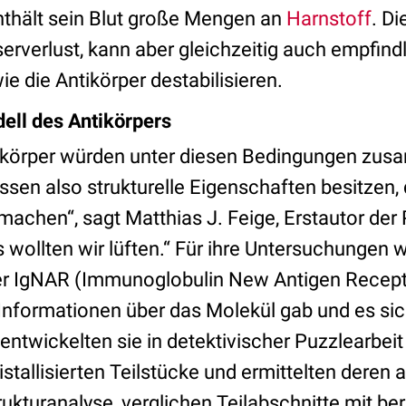
nthält sein Blut große Mengen an
Harnstoff
. Di
erverlust, kann aber gleichzeitig auch empfind
e die Antikörper destabilisieren.
ell des Antikörpers
ikörper würden unter diesen Bedingungen zu
sen also strukturelle Eigenschaften besitzen,
achen“, sagt Matthias J. Feige, Erstautor der 
wollten wir lüften.“ Für ihre Untersuchungen 
er IgNAR (Immunoglobulin New Antigen Recepto
 Informationen über das Molekül gab und es sic
ß, entwickelten sie in detektivischer Puzzlearbei
ristallisierten Teilstücke und ermittelten dere
ukturanalyse, verglichen Teilabschnitte mit be