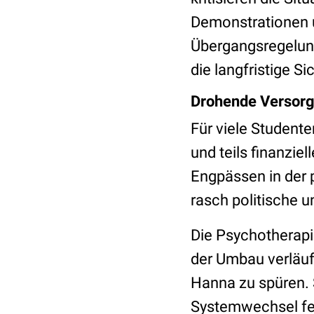
Demonstrationen u
Übergangsregelung
die langfristige S
Drohende Versor
Für viele Student
und teils finanzie
Engpässen in der
rasch politische 
Die Psychotherapie
der Umbau verläuf
Hanna zu spüren. S
Systemwechsel fes