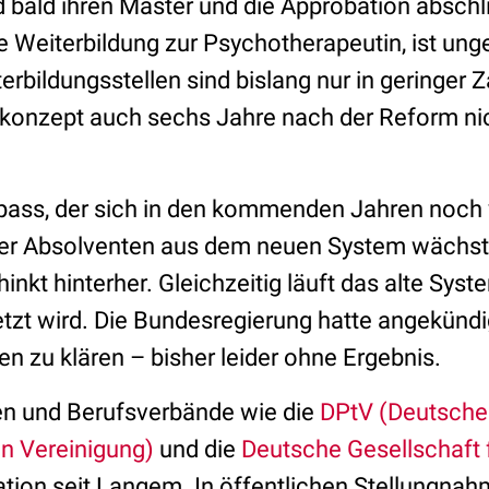
d bald ihren Master und die Approbation absch
ie Weiterbildung zur Psychotherapeutin, ist ung
erbildungsstellen sind bislang nur in geringer Z
konzept auch sechs Jahre nach der Reform nich
gpass, der sich in den kommenden Jahren noch
der Absolventen aus dem neuen System wächst,
hinkt hinterher. Gleichzeitig läuft das alte Sys
etzt wird. Die Bundesregierung hatte angekündi
n zu klären – bisher leider ohne Ergebnis.
en und Berufsverbände wie die
DPtV (Deutsche
n Vereinigung)
und die
Deutsche Gesellschaft 
tuation seit Langem. In öffentlichen Stellungnah