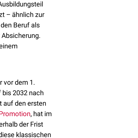
usbildungsteil
zt – ähnlich zur
n den Beruf als
r Absicherung.
 einem
r vor dem 1.
 bis 2032 nach
t auf den ersten
Promotion
, hat im
rhalb der Frist
 diese klassischen