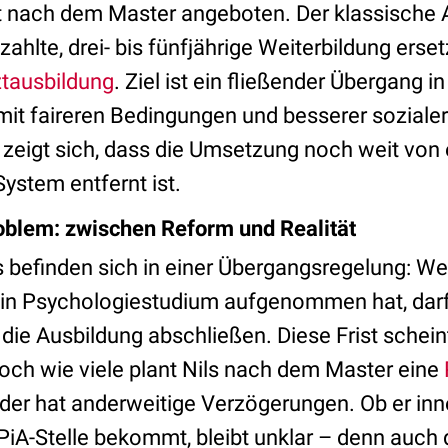
t nach dem Master angeboten. Der klassische A
ahlte, drei- bis fünfjährige Weiterbildung erset
tausbildung
. Ziel ist ein fließender Übergang i
it faireren Bedingungen und besserer soziale
s zeigt sich, dass die Umsetzung noch weit von
ystem entfernt ist.
blem: zwischen Reform und Realität
s befinden sich in einer Übergangsregelung: We
in Psychologiestudium aufgenommen hat, darf
die Ausbildung abschließen. Diese Frist schein
Doch wie viele plant Nils nach dem Master eine
der hat anderweitige Verzögerungen. Ob er inne
PiA-Stelle bekommt, bleibt unklar – denn auch