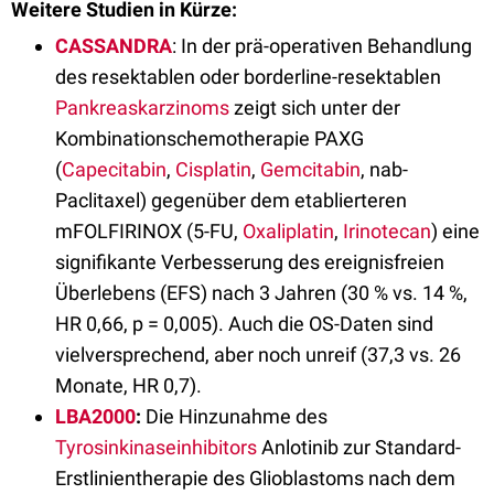
Weitere Studien in Kürze:
CASSANDRA
: In der prä-operativen Behandlung
des resektablen oder borderline-resektablen
Pankreaskarzinoms
zeigt sich unter der
Kombinationschemotherapie PAXG
(
Capecitabin
,
Cisplatin
,
Gemcitabin
, nab-
Paclitaxel) gegenüber dem etablierteren
mFOLFIRINOX (5-FU,
Oxaliplatin
,
Irinotecan
) eine
signifikante Verbesserung des ereignisfreien
Überlebens (EFS) nach 3 Jahren (30 % vs. 14 %,
HR 0,66, p = 0,005). Auch die OS-Daten sind
vielversprechend, aber noch unreif (37,3 vs. 26
Monate, HR 0,7).
LBA2000
:
Die Hinzunahme des
Tyrosinkinaseinhibitors
Anlotinib zur Standard-
Erstlinientherapie des Glioblastoms nach dem