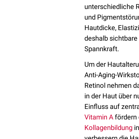
unterschiedliche R
und Pigmentstöru
Hautdicke, Elasti
deshalb sichtbare 
Spannkraft.
Um der Hautalteru
Anti-Aging-Wirkst
Retinol nehmen dab
in der Haut über 
Einfluss auf zent
Vitamin A
fördern 
Kollagenbildung
in
verbessern die Ha