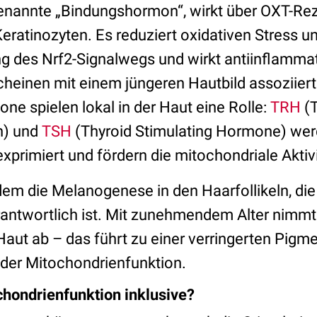
genannte „Bindungshormon“, wirkt über OXT-Rez
eratinozyten. Es reduziert oxidativen Stress 
ung des Nrf2-Signalwegs und wirkt antiinflamma
cheinen mit einem jüngeren Hautbild assoziiert
ne spielen lokal in der Haut eine Rolle:
TRH
(T
n) und
TSH
(Thyroid Stimulating Hormone) wer
exprimiert und fördern die mitochondriale Aktiv
em die Melanogenese in den Haarfollikeln, die 
antwortlich ist. Mit zunehmendem Alter nimmt
Haut ab – das führt zu einer verringerten Pigm
der Mitochondrienfunktion.
hondrienfunktion inklusive?