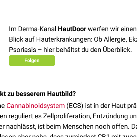
Im Derma-Kanal
HautDoor
werfen wir einen
Blick auf Hauterkrankungen: Ob Allergie, E
Psoriasis – hier behältst du den Überblick.
Folgen
kt zu besserem Hautbild?
ne
Cannabinoidsystem
(ECS) ist in der Haut pr
n reguliert es Zellproliferation, Entzündung u
er nachlässt, ist beim Menschen noch offen. D
 legen aber nahe, dass zumindest CB1 mit zu