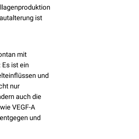
ollagenproduktion
autalterung ist
ontan mit
Es ist ein
lteinflüssen und
cht nur
ndern auch die
 wie VEGF-A
g entgegen und