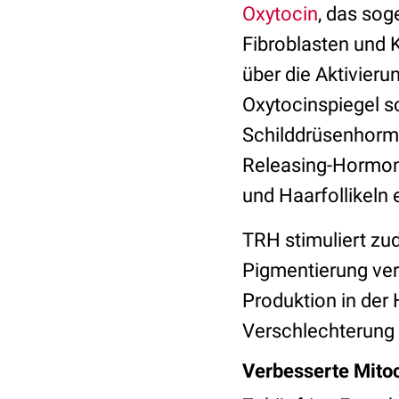
Oxytocin
, das so
Fibroblasten und K
über die Aktivier
Oxytocinspiegel s
Schilddrüsenhormo
Releasing-Hormo
und Haarfollikeln 
TRH stimuliert zud
Pigmentierung ver
Produktion in der 
Verschlechterung 
Verbesserte Mitoc