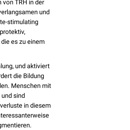
n von TRH in der
 verlangsamen und
e-stimulating
rotektiv,
 die es zu einem
ung, und aktiviert
ert die Bildung
äden. Menschen mit
 und sind
verluste in diesem
nteressanterweise
gmentieren.