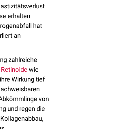
astizitätsverlust
se erhalten
rogenabfall hat
liert an
ng zahlreiche
.
Retinoide
wie
ihre Wirkung tief
 nachweisbaren
e Abkömmlinge von
ng und regen die
n Kollagenabbau,
us.