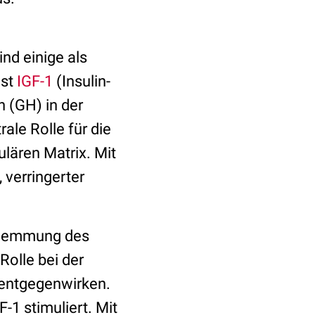
nd einige als
ist
IGF-1
(Insulin-
 (GH) in der
rale Rolle für die
ulären Matrix. Mit
, verringerter
r Hemmung des
Rolle bei der
entgegenwirken.
-1 stimuliert. Mit