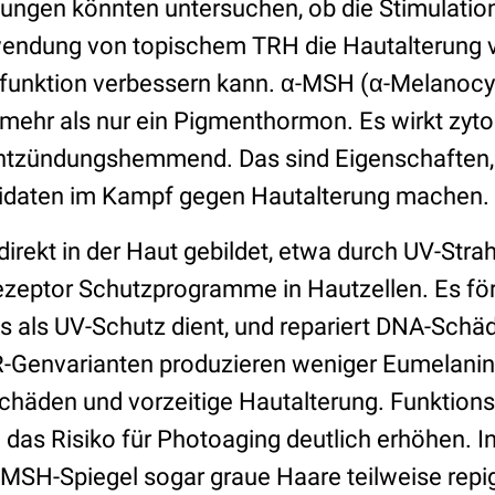
ungen könnten untersuchen, ob die Stimulatio
wendung von topischem TRH die Hautalterung
funktion verbessern kann. α-MSH (α-Melanocyt
mehr als nur ein Pigmenthormon. Es wirkt zytop
entzündungshemmend. Das sind Eigenschaften,
daten im Kampf gegen Hautalterung machen.
rekt in der Haut gebildet, etwa durch UV-Strahl
eptor Schutzprogramme in Hautzellen. Es förd
s als UV-Schutz dient, und repariert DNA-Sch
Genvarianten produzieren weniger Eumelanin
Schäden und vorzeitige Hautalterung. Funktions
das Risiko für Photoaging deutlich erhöhen. I
MSH-Spiegel sogar graue Haare teilweise repi