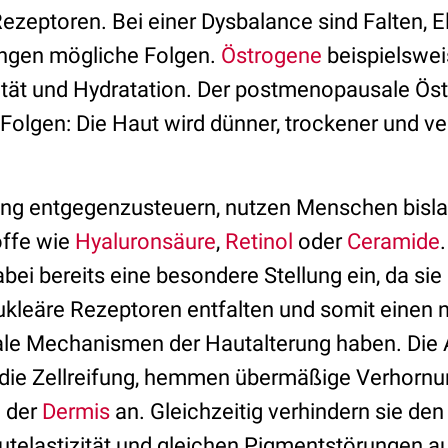
ezeptoren. Bei einer Dysbalance sind Falten, El
ngen mögliche Folgen.
Östrogene
beispielswei
zität und Hydratation. Der postmenopausale Öst
Folgen: Die Haut wird dünner, trockener und ver
ng entgegenzusteuern, nutzen Menschen bisla
offe wie
Hyaluronsäure
,
Retinol
oder
Ceramide
ei bereits eine besondere Stellung ein, da sie 
nukleäre Rezeptoren entfalten und somit einen
rale Mechanismen der Hautalterung haben. Di
die Zellreifung, hemmen übermäßige Verhornu
 der
Dermis
an. Gleichzeitig verhindern sie de
utelastizität und gleichen Pigmentstörungen a