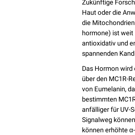
Zukünftige Forsch
Haut oder die An
die Mitochondrien
hormone) ist weit 
antioxidativ und 
spannenden Kandi
Das Hormon wird di
über den MC1R-Rez
von Eumelanin, da
bestimmten MC1R-
anfälliger für UV-
Signalweg können 
können erhöhte α-