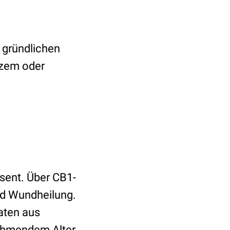
 gründlichen
kzem oder
äsent. Über CB1-
nd Wundheilung.
aten aus
nehmendem Alter