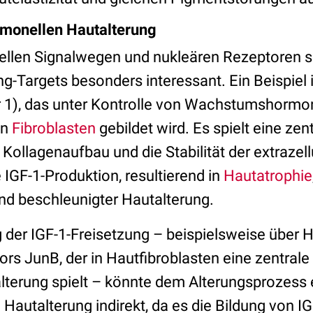
rmonellen Hautalterung
llen Signalwegen und nukleären Rezeptoren si
g-Targets besonders interessant. Ein Beispiel 
r 1), das unter Kontrolle von Wachstumshormon
on
Fibroblasten
gebildet wird. Es spielt eine zent
Kollagenaufbau und die Stabilität der extrazell
e IGF-1-Produktion, resultierend in
Hautatrophie
und beschleunigter Hautalterung.
g der IGF-1-Freisetzung – beispielsweise übe
ors JunB, der in Hautfibroblasten eine zentrale 
lterung spielt –
könnte dem Alterungsprozess 
 Hautalterung indirekt, da es die Bildung von IGF