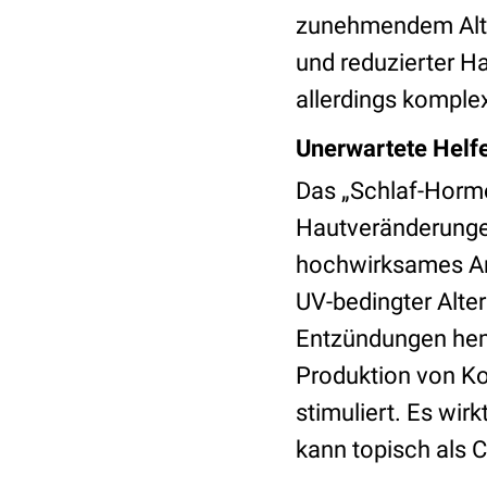
zunehmendem Alter
und reduzierter Ha
allerdings komple
Unerwartete Helf
Das „Schlaf-Hor
Hautveränderungen.
hochwirksames Ant
UV-bedingter Alter
Entzündungen hemm
Produktion von K
stimuliert. Es wi
kann topisch als