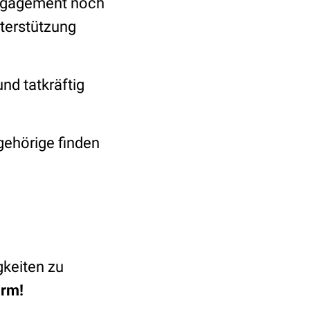
Engagement noch
nterstützung
nd tatkräftig
gehörige finden
keiten zu
rm!