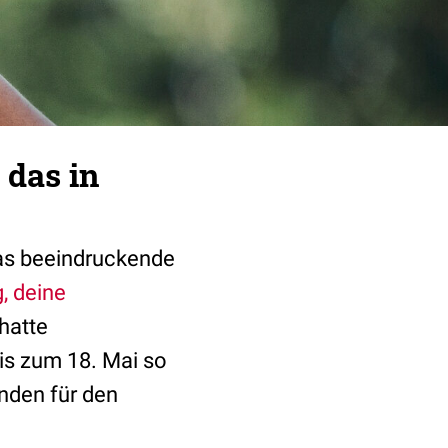
 das in
das beeindruckende
, deine
hatte
bis zum 18. Mai so
nden für den