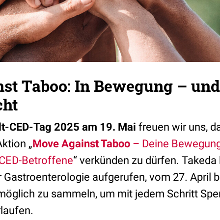
st Taboo: In Bewegung – und
cht
t-CED-Tag 2025 am 19. Mai
freuen wir uns, 
ktion „
Move Against Taboo
– Deine Bewegung
 CED-Betroffene
“ verkünden zu dürfen. Takeda 
 Gastroenterologie aufgerufen, vom 27. April 
e möglich zu sammeln, um mit jedem Schritt Spe
laufen.