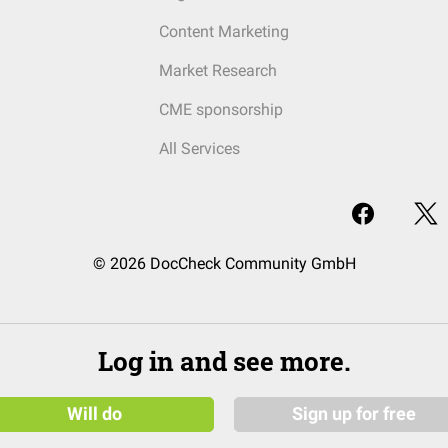
Content Marketing
Market Research
CME sponsorship
All Services
© 2026 DocCheck Community GmbH
Log in and see more.
Will do
Sign up for free