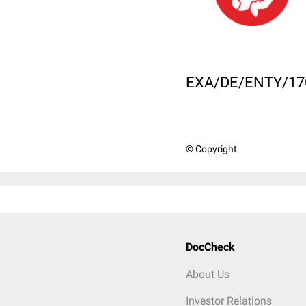
EXA/DE/ENTY/17
© Copyright
DocCheck
About Us
Investor Relations