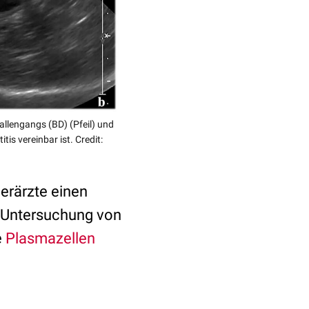
allengangs (BD) (Pfeil) und
is vereinbar ist. Credit:
ierärzte einen
e Untersuchung von
e
Plasmazellen