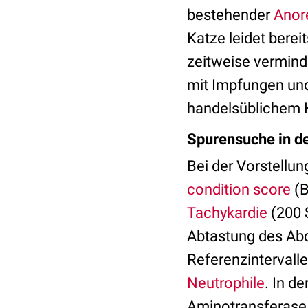
bestehender
Anor
Katze leidet berei
zeitweise verminde
mit Impfungen un
handelsüblichem K
Spurensuche in d
Bei der Vorstellun
condition score
(B
Tachykardie
(200 
Abtastung des Abd
Referenzintervalle
Neutrophile
. In d
Aminotransferase