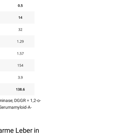
minase; DGGR = 1,2-o-
= Serumamyloid-A-
arme Leber in