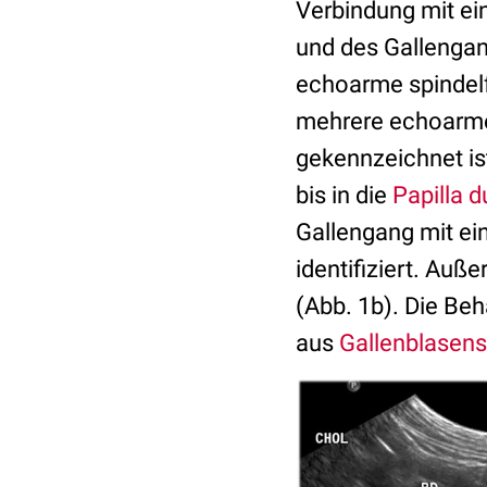
Verbindung mit ei
und des Gallenga
echoarme spindelf
mehrere echoarme 
gekennzeichnet ist
bis in die
Papilla 
Gallengang mit ei
identifiziert. Auß
(Abb. 1b). Die Be
aus
Gallenblasen