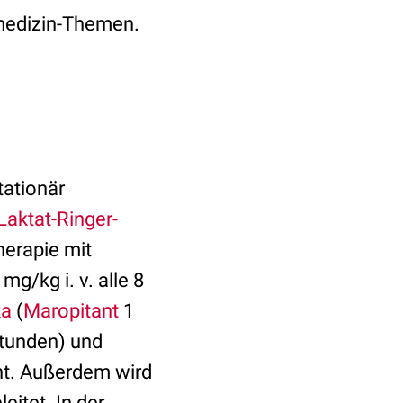
rmedizin-Themen.
tationär
Laktat-Ringer-
herapie mit
mg/kg i. v. alle 8
ka
(
Maropitant
1
 Stunden) und
cht. Außerdem wird
itet. In der