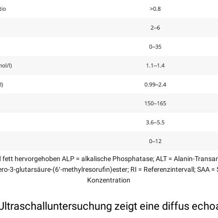
 fett hervorgehoben ALP = alkalische Phosphatase; ALT = Alanin-Transa
cero-3-glutarsäure-(6′-methylresorufin)ester; RI = Referenzintervall; SAA 
Konzentration
Ultraschalluntersuchung zeigt eine diffus echo