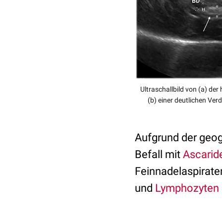
Ultraschallbild von (a) de
(b) einer deutlichen Ver
Aufgrund der geogr
Befall mit
Ascarid
Feinnadelaspirate
und
Lymphozyten