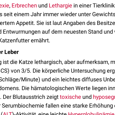
exie
,
Erbrechen
und
Lethargie
in einer Tierklinik
ts seit einem Jahr immer wieder unter Gewicht
rtem Appetit. Sie ist laut Angaben des Besitze
d Entwurmungen auf dem neuesten Stand und w
atzenfutter ernährt.
er Leber
g ist die Katze lethargisch, aber aufmerksam, 
CS) von 3/5. Die körperliche Untersuchung ergi
Schläge/Minute) und ein leichtes diffuses Unb
omens. Die hämatologischen Werte liegen inn
. Der Blutausstrich zeigt
toxische
und
hyposeg
er Serumbiochemie fallen eine starke Erhöhung 
 (
ALT
)-Aktivität, eine leichte
Hyperglobulinämie