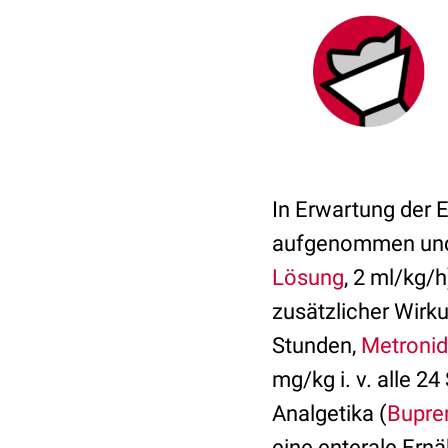
In Erwartung der 
aufgenommen und e
Lösung
, 2 ml/kg/
zusätzlicher Wir
Stunden,
Metroni
mg/kg i. v. alle 2
Analgetika (
Bupre
eine enterale Ern