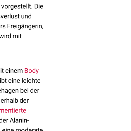
 vorgestellt. Die
sverlust und
rs Freigängerin,
ird mit
mit einem
Body
bt eine leichte
ehagen bei der
erhalb der
mentierte
der Alanin-
, eine moderate