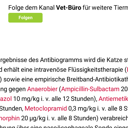
Folge dem Kanal
Vet-Büro
für weitere Tie
Folgen
Ergebnisse des Antibiogramms wird die Katze s
rhält eine intravenöse Flüssigkeitstherapie (
h) sowie eine empirische Breitband-Antibiotikat
kung gegen
Anaerobier
(
Ampicillin-Sulbactam
20 
dazol
10 mg/kg i. v. alle 12 Stunden),
Antiemeti
4 Stunden,
Metoclopramid
0,3 mg/kg i. v. alle 8
norphin
20 µg/kg i. v. alle 8 Stunden) verabrei
ährung über eine nasoösophageale Sonde eingele