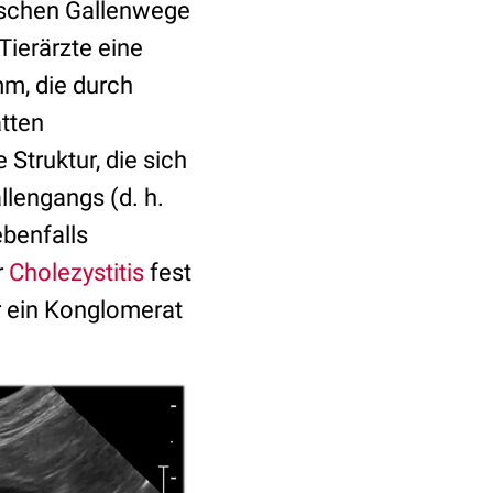
tischen Gallenwege
Tierärzte eine
mm, die durch
tten
Struktur, die sich
llengangs (d. h.
benfalls
r
Cholezystitis
fest
r ein Konglomerat