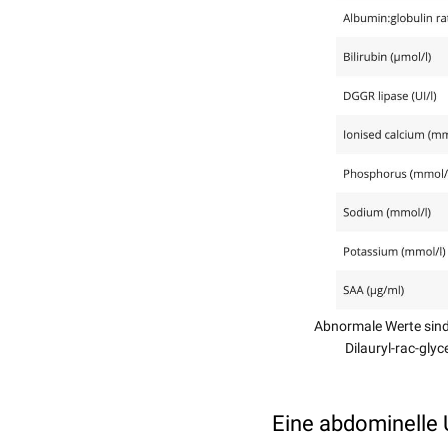
Abnormale Werte sind
Dilauryl-rac-gly
Eine abdominelle 