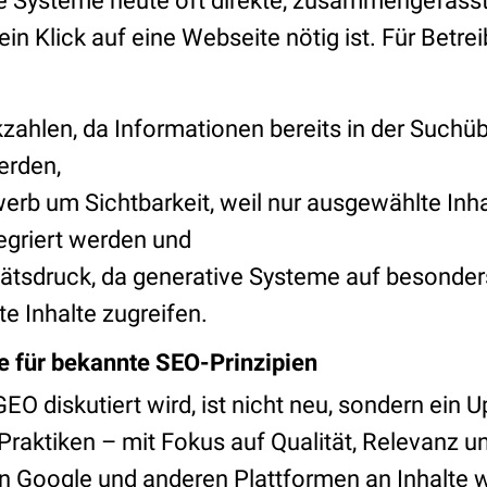
zte Systeme heute oft direkte, zusammengefass
ein Klick auf eine Webseite nötig ist. Für Betr
kzahlen, da Informationen bereits in der Suchüb
erden,
rb um Sichtbarkeit, weil nur ausgewählte Inhal
egriert werden und
tätsdruck, da generative Systeme auf besonder
rte Inhalte zugreifen.
e für bekannte SEO-Prinzipien
GEO diskutiert wird, ist nicht neu, sondern ein 
aktiken – mit Fokus auf Qualität, Relevanz un
n Google und anderen Plattformen an Inhalte 