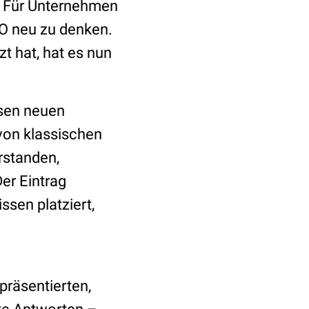
. Für Unternehmen
O neu zu denken.
t hat, hat es nun
esen neuen
 von klassischen
rstanden,
er Eintrag
ssen platziert,
präsentierten,