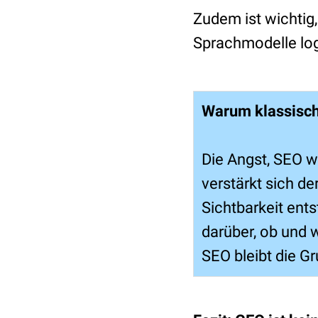
Zudem ist wichtig,
Sprachmodelle logi
Warum klassische
Die Angst, SEO w
verstärkt sich d
Sichtbarkeit ent
darüber, ob und 
SEO bleibt die G