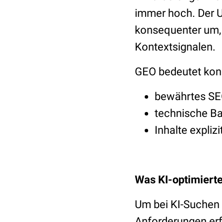
immer hoch. Der 
konsequenter um, f
Kontextsignalen.
GEO bedeutet konk
bewährtes SEO
technische Ba
Inhalte expliz
Was KI-optimierte
Um bei KI-Suchen b
Anforderungen erf