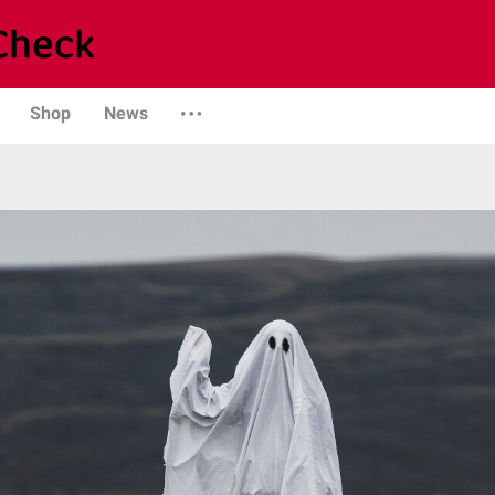
Shop
News