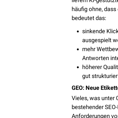
liefern KI-gestüt
häufig ohne, dass 
bedeutet das:
sinkende Klic
ausgespielt w
mehr Wettbewe
Antworten int
höherer Quali
gut strukturie
GEO: Neue Etikett
Vieles, was unter 
bestehender SEO-Pr
Anforderungen vo