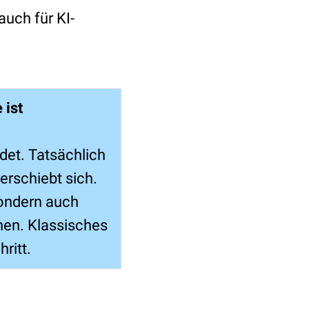
auch für KI-
 ist
det. Tatsächlich
erschiebt sich.
sondern auch
inen. Klassisches
hritt.