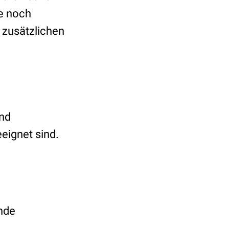
e noch
 zusätzlichen
und
eeignet sind.
ende