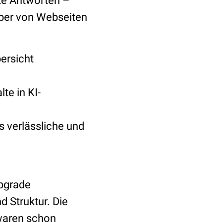
te Antworten –
eiber von Webseiten
ersicht
te in KI-
s verlässliche und
Upgrade
d Struktur. Die
waren schon