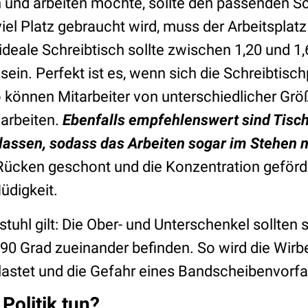
 und arbeiten möchte, sollte den passenden Sc
el Platz gebraucht wird, muss der Arbeitsplatz 
deale Schreibtisch sollte zwischen 1,20 und 1,
 sein. Perfekt ist es, wenn sich die Schreibtisc
 so können Mitarbeiter von unterschiedlicher 
arbeiten.
Ebenfalls empfehlenswert sind Tische
lassen, sodass das Arbeiten sogar im Stehen m
Rücken geschont und die Konzentration geförde
Müdigkeit.
tuhl gilt: Die Ober- und Unterschenkel sollten 
90 Grad zueinander befinden. So wird die Wirbe
astet und die Gefahr eines Bandscheibenvorfall
Politik tun?