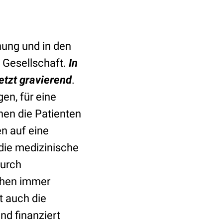
hung und in den
e Gesellschaft.
In
etzt gravierend
.
en, für eine
nen die Patienten
n auf eine
die medizinische
durch
ehen immer
t auch die
nd finanziert