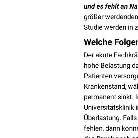
und es fehlt an N
größer werdenden 
Studie werden in z
Welche Folge
Der akute Fachkräf
hohe Belastung da
Patienten versorge
Krankenstand, wäh
permanent sinkt. 
Universitätsklinik
Überlastung. Fall
fehlen, dann könn