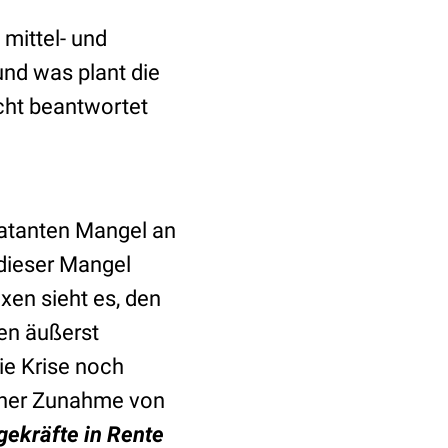
mittel- und
und was plant die
icht beantwortet
latanten Mangel an
dieser Mangel
en sieht es, den
en äußerst
ie Krise noch
einer Zunahme von
gekräfte in Rente