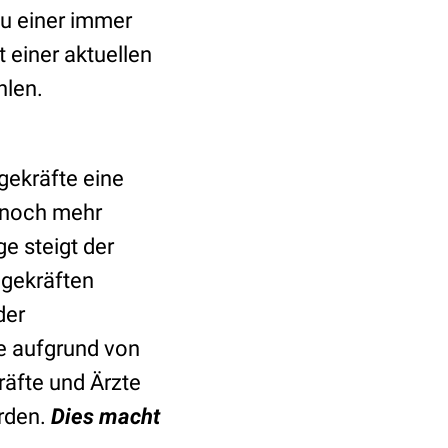
zu einer immer
einer aktuellen
hlen.
egekräfte eine
l noch mehr
e steigt der
egekräften
der
le aufgrund von
äfte und Ärzte
erden.
Dies macht