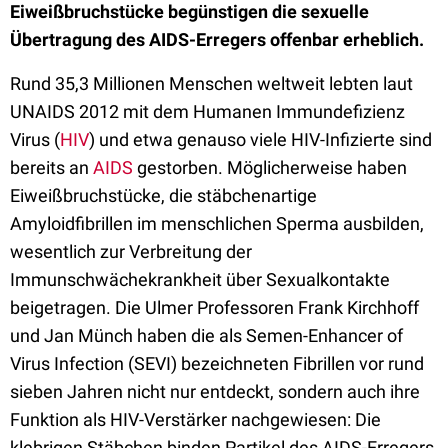
Eiweißbruchstücke begünstigen die sexuelle
Übertragung des AIDS-Erregers offenbar erheblich.
Rund 35,3 Millionen Menschen weltweit lebten laut
UNAIDS 2012 mit dem Humanen Immundefizienz
Virus (
HIV
) und etwa genauso viele HIV-Infizierte sind
bereits an
AIDS
gestorben. Möglicherweise haben
Eiweißbruchstücke, die stäbchenartige
Amyloidfibrillen im menschlichen Sperma ausbilden,
wesentlich zur Verbreitung der
Immunschwächekrankheit über Sexualkontakte
beigetragen. Die Ulmer Professoren Frank Kirchhoff
und Jan Münch haben die als Semen-Enhancer of
Virus Infection (SEVI) bezeichneten Fibrillen vor rund
sieben Jahren nicht nur entdeckt, sondern auch ihre
Funktion als HIV-Verstärker nachgewiesen: Die
klebrigen Stäbchen binden Partikel des AIDS-Erregers