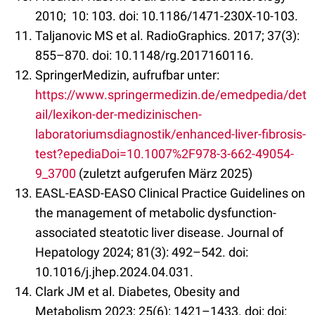
2010; 10: 103. doi: 10.1186/1471-230X-10-103.
Taljanovic MS et al. RadioGraphics. 2017; 37(3):
855–870. doi: 10.1148/rg.2017160116.
SpringerMedizin, aufrufbar unter:
https://www.springermedizin.de/emedpedia/det
ail/lexikon-der-medizinischen-
laboratoriumsdiagnostik/enhanced-liver-fibrosis-
test?epediaDoi=10.1007%2F978-3-662-49054-
9_3700
(zuletzt aufgerufen März 2025)
EASL-EASD-EASO Clinical Practice Guidelines on
the management of metabolic dysfunction-
associated steatotic liver disease. Journal of
Hepatology 2024; 81(3): 492–542. doi:
10.1016/j.jhep.2024.04.031.
Clark JM et al. Diabetes, Obesity and
Metabolism 2023; 25(6): 1421–1433. doi: doi: