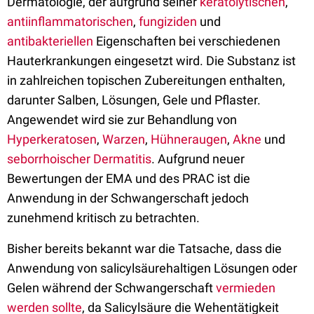
Dermatologie, der aufgrund seiner
keratolytischen
,
antiinflammatorischen
,
fungiziden
und
antibakteriellen
Eigenschaften bei verschiedenen
Hauterkrankungen eingesetzt wird. Die Substanz ist
in zahlreichen topischen Zubereitungen enthalten,
darunter Salben, Lösungen, Gele und Pflaster.
Angewendet wird sie zur Behandlung von
Hyperkeratosen
,
Warzen
,
Hühneraugen
,
Akne
und
seborrhoischer Dermatitis
. Aufgrund neuer
Bewertungen der EMA und des PRAC ist die
Anwendung in der Schwangerschaft jedoch
zunehmend kritisch zu betrachten.
Bisher bereits bekannt war die Tatsache, dass die
Anwendung von salicylsäurehaltigen Lösungen oder
Gelen während der Schwangerschaft
vermieden
werden sollte
, da Salicylsäure die Wehentätigkeit