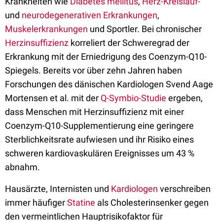
Krankheiten wie
Diabetes mellitus
,
Herz-Kreislauf-
und
neurodegenerativen Erkrankungen
,
Muskelerkrankungen
und Sportler. Bei chronischer
Herzinsuffizienz
korreliert der Schweregrad der
Erkrankung mit der Erniedrigung des Coenzym-Q10-
Spiegels. Bereits vor über zehn Jahren haben
Forschungen des dänischen Kardiologen Svend Aage
Mortensen et al. mit der
Q-Symbio-Studie
ergeben,
dass Menschen mit Herzinsuffizienz mit einer
Coenzym-Q10-Supplementierung eine geringere
Sterblichkeitsrate aufwiesen und ihr Risiko eines
schweren kardiovaskulären Ereignisses um 43 %
abnahm.
Hausärzte, Internisten und
Kardiologen
verschreiben
immer häufiger
Statine
als Cholesterinsenker gegen
den vermeintlichen Hauptrisikofaktor für