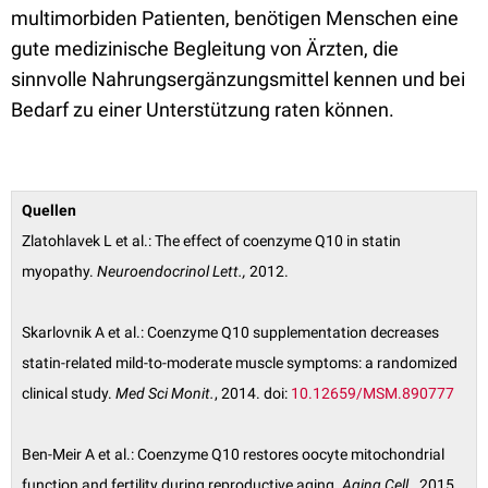
multimorbiden Patienten, benötigen Menschen eine
gute medizinische Begleitung von Ärzten, die
sinnvolle Nahrungsergänzungsmittel kennen und bei
Bedarf zu einer Unterstützung raten können.
Quellen
Zlatohlavek L et al.: The effect of coenzyme Q10 in statin
myopathy.
Neuroendocrinol Lett.,
2012.
Skarlovnik A et al.: Coenzyme Q10 supplementation decreases
statin-related mild-to-moderate muscle symptoms: a randomized
clinical study.
Med Sci Monit.
, 2014. doi:
10.12659/MSM.890777
Ben-Meir A et al.: Coenzyme Q10 restores oocyte mitochondrial
function and fertility during reproductive aging.
Aging Cell.
, 2015.