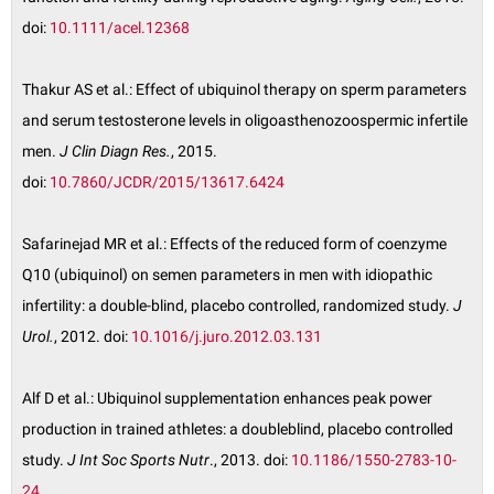
doi:
10.1111/acel.12368
Thakur AS et al.: Effect of ubiquinol therapy on sperm parameters
and serum testosterone levels in oligoasthenozoospermic infertile
men.
J Clin Diagn Res.
, 2015.
doi:
10.7860/JCDR/2015/13617.6424
Safarinejad MR et al.: Effects of the reduced form of coenzyme
Q10 (ubiquinol) on semen parameters in men with idiopathic
infertility: a double-blind, placebo controlled, randomized study.
J
Urol.
, 2012. doi:
10.1016/j.juro.2012.03.131
Alf D et al.: Ubiquinol supplementation enhances peak power
production in trained athletes: a doubleblind, placebo controlled
study.
J Int Soc Sports Nutr
., 2013. doi:
10.1186/1550-2783-10-
24