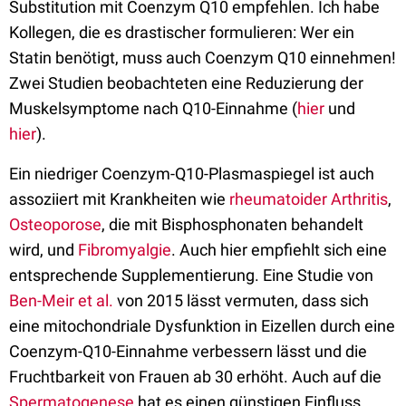
Substitution mit Coenzym Q10 empfehlen. Ich habe
Kollegen, die es drastischer formulieren: Wer ein
Statin benötigt, muss auch Coenzym Q10 einnehmen!
Zwei Studien beobachteten eine Reduzierung der
Muskelsymptome nach Q10-Einnahme (
hier
und
hier
).
Ein niedriger Coenzym-Q10-Plasmaspiegel ist auch
assoziiert mit Krankheiten wie
rheumatoider Arthritis
,
Osteoporose
, die mit Bisphosphonaten behandelt
wird, und
Fibromyalgie
. Auch hier empfiehlt sich eine
entsprechende Supplementierung. Eine Studie von
Ben-Meir et al.
von 2015 lässt vermuten, dass sich
eine mitochondriale Dysfunktion in Eizellen durch eine
Coenzym-Q10-Einnahme verbessern lässt und die
Fruchtbarkeit von Frauen ab 30 erhöht. Auch auf die
Spermatogenese
hat es einen günstigen Einfluss