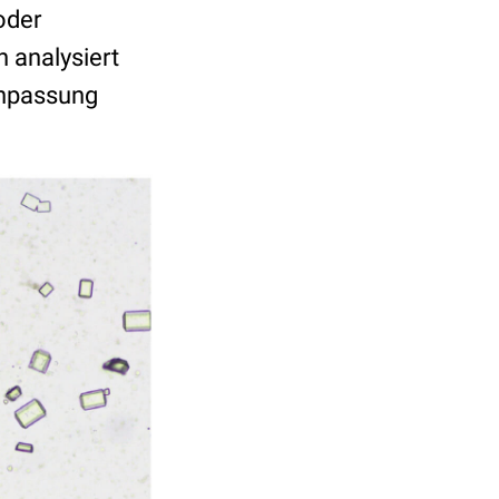
oder
h analysiert
anpassung