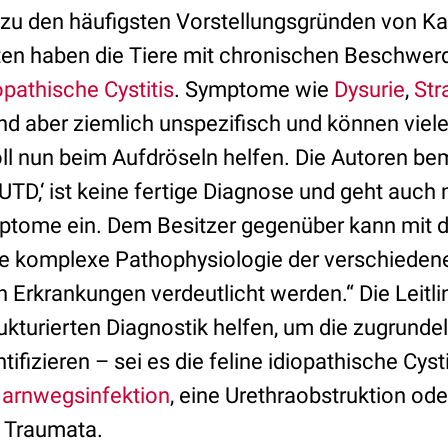
zu den häufigsten Vorstellungsgründen von K
elten haben die Tiere mit chronischen Beschwe
opathische Cystitis
. Symptome wie
Dysurie
,
Str
nd aber ziemlich unspezifisch und können vie
oll nun beim Aufdröseln helfen. Die Autoren be
TD‚‘ ist keine fertige Diagnose und geht auch n
tome ein. Dem Besitzer gegenüber kann mit d
ie komplexe Pathophysiologie der verschieden
Erkrankungen verdeutlicht werden.“ Die Leitlin
rukturierten Diagnostik helfen, um die zugrund
ifizieren – sei es die feline idiopathische Cysti
arnwegsinfektion
, eine Urethraobstruktion od
 Traumata.