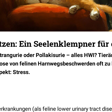
zen: Ein Seelenklempner für 
Strangurie oder Pollakisurie – alles HWI? Tier
nose von felinen Harnwegsbeschwerden oft zu l
pekt: Stress.
krankungen (als feline lower urinary tract dis