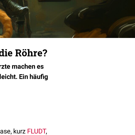
die Röhre?
ärzte machen es
eicht. Ein häufig
ease, kurz
FLUDT
,