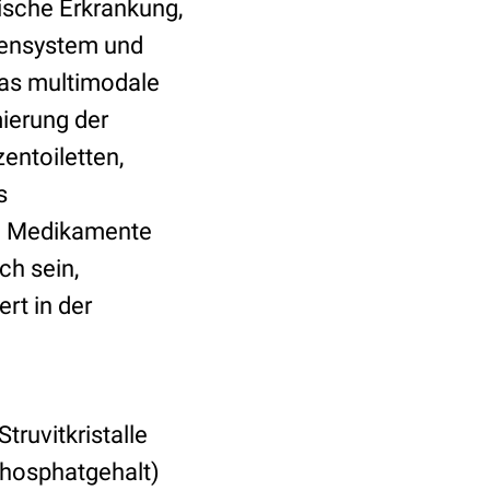
mische Erkrankung,
rvensystem und
das multimodale
ierung der
entoiletten,
s
h. Medikamente
ch sein,
rt in der
 Struvitkristalle
Phosphatgehalt)