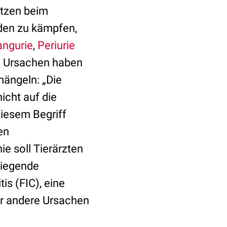
atzen beim
rden zu kämpfen,
angurie
,
Periurie
le Ursachen haben
mängeln: „Die
icht auf die
iesem Begriff
en
ie soll Tierärzten
eliegende
tis (FIC), eine
er andere Ursachen