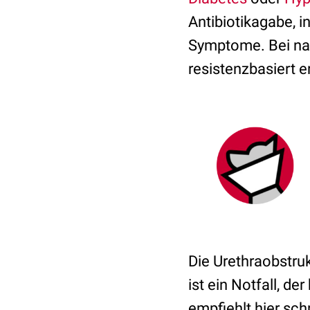
Antibiotikagabe, 
Symptome. Bei nac
resistenzbasiert e
Die Urethraobstru
ist ein Notfall, de
empfiehlt hier sch