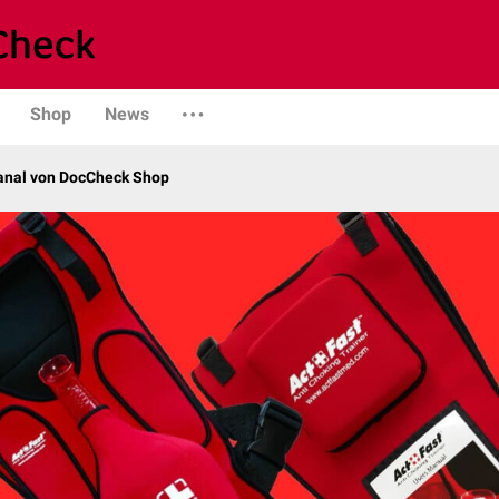
Shop
News
kanal von DocCheck Shop