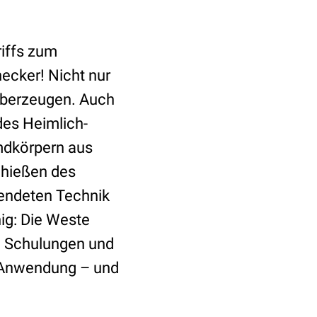
riffs zum
ecker! Nicht nur
 überzeugen. Auch
des Heimlich-
mdkörpern aus
chießen des
endeten Technik
ig: Die Weste
n Schulungen und
er Anwendung – und