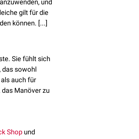
ck anzuwenden, und
iche gilt für die
en können. [...]
e. Sie fühlt sich
t, das sowohl
 als auch für
t, das Manöver zu
ck Shop
und