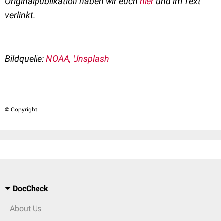
Originalpublikation haben wir euch
hier
und im Text
verlinkt.
Bildquelle:
NOAA, Unsplash
© Copyright
DocCheck
About Us