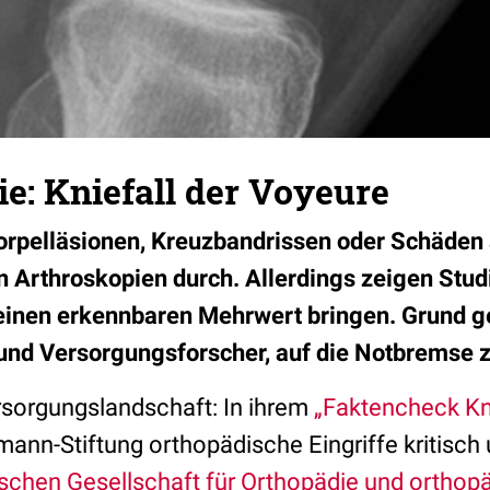
e: Kniefall der Voyeure
norpelläsionen, Kreuzbandrissen oder Schäde
 Arthroskopien durch. Allerdings zeigen Studi
keinen erkennbaren Mehrwert bringen. Grund g
 und Versorgungsforscher, auf die Notbremse z
sorgungslandschaft: In ihrem
„Faktencheck Kn
ann-Stiftung orthopädische Eingriffe kritisch 
schen Gesellschaft für Orthopädie und orthopä