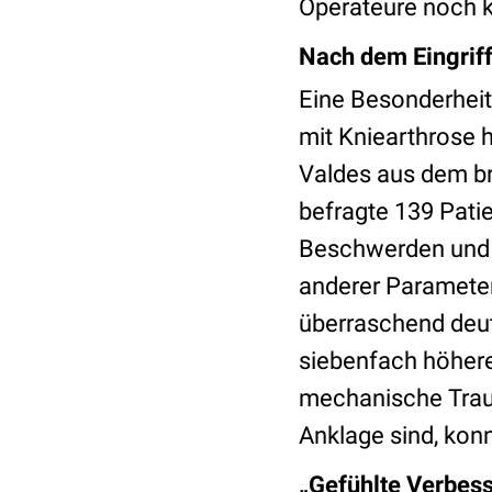
Operateure noch k
Nach dem Eingriff
Eine Besonderheit
mit Kniearthrose 
Valdes aus dem b
befragte 139 Patie
Beschwerden und e
anderer Parameter
überraschend deut
siebenfach höhere
mechanische Trau
Anklage sind, konn
„Gefühlte Verbes