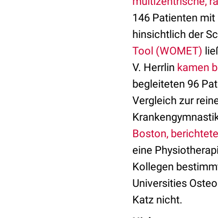
multizentrische, r
146 Patienten mit
hinsichtlich der 
Tool (WOMET)
lie
V. Herrlin
kamen be
begleiteten 96 Pat
Vergleich zur rei
Krankengymnastik
Boston, berichtet
eine Physiothera
Kollegen bestimm
Universities Oste
Katz nicht.