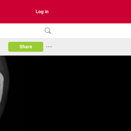
Log in
Share