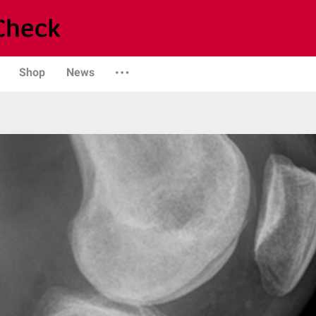
Shop
News