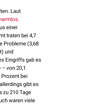
lten. Laut
 harmlos
.
us einer
t traten bei 4,7
he Probleme (3,68
t) und
s Eingriffs gab es
e – von 20,1
 Prozent bei
llerdings gibt es
s zu 210 Tage
Auch waren viele