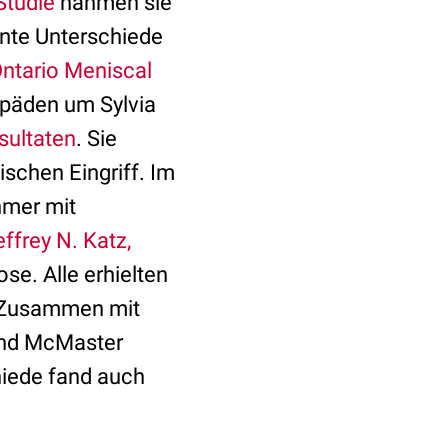
Studie
nahmen sie
ante Unterschiede
ntario Meniscal
opäden um Sylvia
sultaten
. Sie
schen Eingriff. Im
hmer mit
effrey N. Katz,
e. Alle erhielten
. Zusammen mit
and McMaster
hiede fand auch