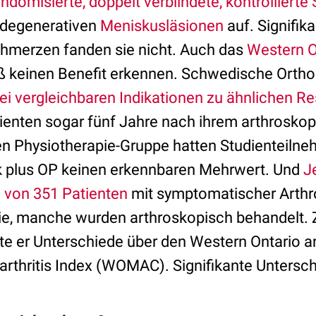
andomisierte, doppelt verblindete, kontrollierte 
 degenerativen
Meniskusläsionen
auf. Signifik
Schmerzen fanden sie nicht. Auch das
Western O
ß keinen Benefit erkennen. Schwedische Orth
i vergleichbaren Indikationen zu ähnlichen Re
ienten sogar fünf Jahre nach ihrem arthroskopi
nen Physiotherapie-Gruppe hatten Studienteilne
 plus OP keinen erkennbaren Mehrwert. Und
J
e von 351 Patienten
mit symptomatischer Arthros
pie, manche wurden arthroskopisch behandelt
te er Unterschiede über den Western Ontario 
oarthritis Index (WOMAC). Signifikante Untersc