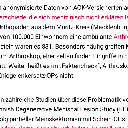
 anonymisierte Daten von AOK-Versicherten au
erschiede, die sich medizinisch nicht erklären 
 Orthopäden aus dem Müritz-Kreis (Mecklenb
6 von 100.000 Einwohnern eine ambulante
Arth
stein waren es 831. Besonders häufig greifen 
m Arthroskop, eher selten finden Eingriffe in 
tt. Weiter heißt es im „Faktencheck“, Arthrosk
Kniegelenkersatz-OPs nicht.
n zahlreiche Studien über diese Problematik ve
nnish Degenerative Meniscal Lesion Study (FI
olg partieller Meniskektomien mit Schein-OPs. 