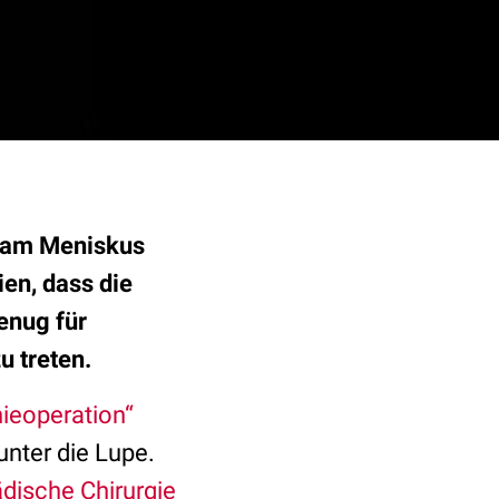
n am Meniskus
en, dass die
enug für
u treten.
ieoperation“
unter die Lupe.
dische Chirurgie