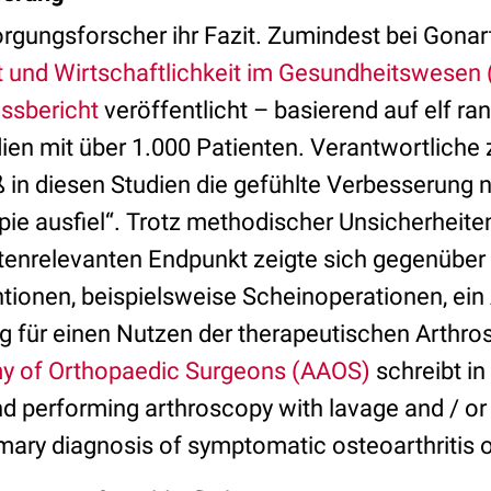
orgungsforscher ihr Fazit. Zumindest bei Gonar
tät und Wirtschaftlichkeit im Gesundheitswesen
ssbericht
veröffentlicht – basierend auf elf ra
dien mit über 1.000 Patienten. Verantwortliche 
ß in diesen Studien die gefühlte Verbesserung 
e ausfiel“. Trotz methodischer Unsicherheiten l
ntenrelevanten Endpunkt zeigte sich gegenüber 
ntionen, beispielsweise Scheinoperationen, ein
g für einen Nutzen der therapeutischen Arthros
 of Orthopaedic Surgeons (AAOS)
schreibt in
performing arthroscopy with lavage and / or
imary diagnosis of symptomatic osteoarthritis o