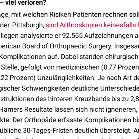
 viel verloren?
age, mit welchen Risiken Patienten rechnen sol
ner, Pittsburgh,
sind Arthroskopien keinesfalls
egen analysierte er 92.565 Aufzeichnungen a
rican Board of Orthopaedic Surgery. Insgesam
 Komplikationen auf. Dabei standen chirurgisc
 Stelle, gefolgt von medizinischen (0,77 Prozen
22 Prozent) Unzulänglichkeiten. Je nach Art de
rgischer Schwierigkeiten deutliche Unterschied
struktionen des hinteren Kreuzbands bis zu 2,8
rners Resultate lassen sich nicht ignorieren, a
e: Der Orthopäde erfasste Komplikationen bi
übliche 30-Tages-Fristen deutlich übersteigt. 