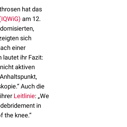
throsen hat das
 (IQWiG)
am 12.
ndomisierten,
zeigten sich
nach einer
autet ihr Fazit:
nicht aktiven
 Anhaltspunkt,
kopie.“ Auch die
 ihrer
Leitlinie
: „We
 debridement in
f the knee.“