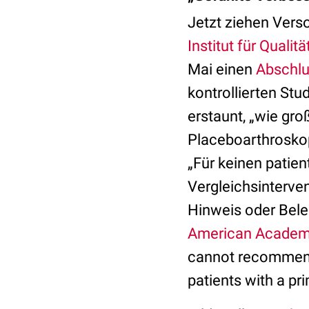
Jetzt ziehen Vers
Institut für Quali
Mai einen
Abschlu
kontrollierten Stu
erstaunt, „wie gro
Placeboarthroskopi
„Für keinen patie
Vergleichsinterve
Hinweis oder Bele
American Academy
cannot recommend 
patients with a pr