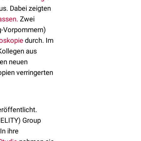
s. Dabei zeigten
lassen.
Zwei
urg-Vorpommern)
roskopie
durch. Im
Kollegen aus
den neuen
opien verringerten
röffentlicht.
DELITY) Group
In ihre