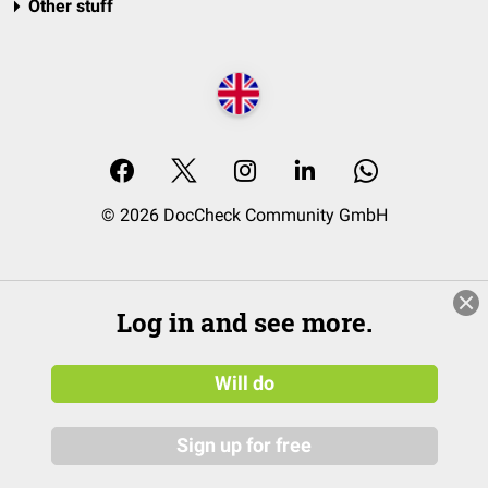
Other stuff
© 2026 DocCheck Community GmbH
Log in and see more.
Will do
Sign up for free