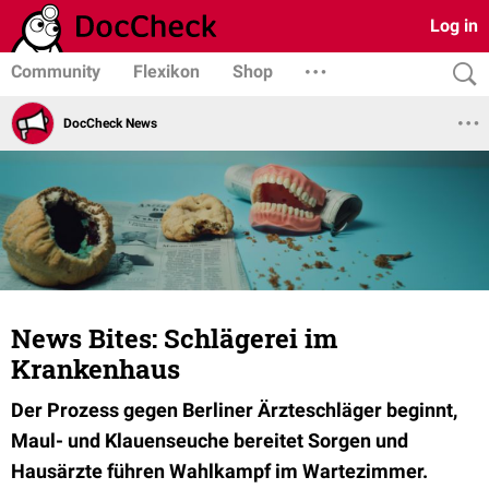
Log in
Community
Flexikon
Shop
DocCheck News
News Bites: Schlägerei im
Krankenhaus
Der Prozess gegen Berliner Ärzteschläger beginnt,
Maul- und Klauenseuche bereitet Sorgen und
Hausärzte führen Wahlkampf im Wartezimmer.