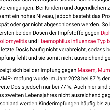
Vereinigungen. Bei Kindern und Jugendlichen z
amt ein hohes Niveau, jedoch besteht das Pro
spät oder gar nicht abgeschlossen werden. So l
 ersten beiden Dosen der Impfstoffe gegen
Dip
oliomyelitis
und
Haemophilus influenzae Typ b
e letzte Dosis häufig nicht verabreicht, sodass b
mpfung fehlt und sie somit nicht ausreichend g
 zeigt sich bei der Impfung gegen
Masern
,
Mum
MMR-Impfung wurde im Jahr 2023 bei 87 % der
weite Dosis jedoch nur bei 77 %. Auch hier sind
es zweiten Lebensjahres nicht ausreichend g
tschland werden Kinderimpfungen häufig bis z