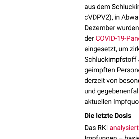
aus dem Schluckim
cVDPV2), in Abwa
Dezember wurden 
der
COVID-19-Pan
eingesetzt, um zirk
Schluckimpfstoff 
geimpften Persone
derzeit von beson
und gegebenenfalls
aktuellen Impfquo
Die letzte Dosis
Das RKI
analysiert
Impfungen – basie