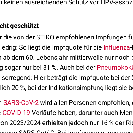
 keinen ausreichenden Schutz vor HPV-assozi
cht geschützt
ür die von der STIKO empfohlenen Impfungen 
iedrig: So liegt die Impfquote für die
Influenza
-
 ab dem 60. Lebensjahr mittlerweile nur noch b
g sogar nur bei 31 %. Auch bei der
Pneumokok
serregend: Hier beträgt die Impfquote bei der
ich 20 %, bei der Indikationsimpfung liegt sie b
n
SARS-CoV-2
wird allen Personen empfohlen, 
e
COVID-19
-Verläufe haben; darunter auch Me
son 2023/2024 erhielten jedoch nur 16 % der Ri
 gegen SARS-CoV-2. Bei Impfungen gegen respi