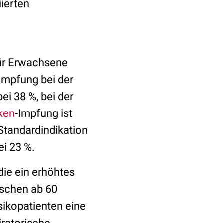
ierten
für Erwachsene
Impfung bei der
ei 38 %, bei der
ken
-Impfung ist
 Standardindikation
ei 23 %.
die ein erhöhtes
nschen ab 60
sikopatienten eine
ratorische