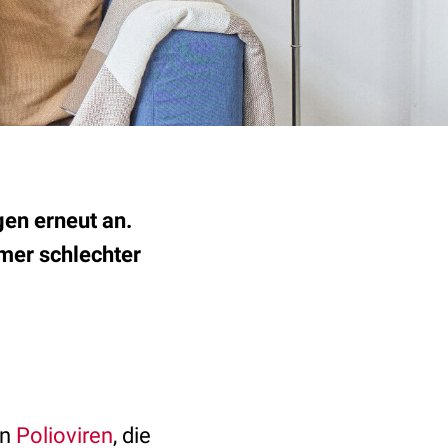
en erneut an.
mer schlechter
on
Polioviren
, die