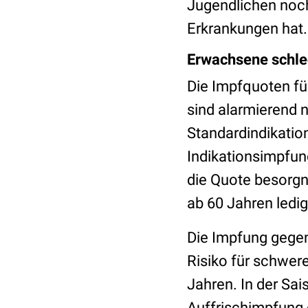
Jugendlichen noch
Erkrankungen hat.
Erwachsene schle
Die Impfquoten f
sind alarmierend n
Standardindikation
Indikationsimpfun
die Quote besorgni
ab 60 Jahren ledigl
Die Impfung gege
Risiko für schwer
Jahren. In der Sai
Auffrischimpfung