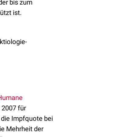
der bis zum
tzt ist.
ktiologie-
Humane
 2007 für
 die Impfquote bei
ie Mehrheit der