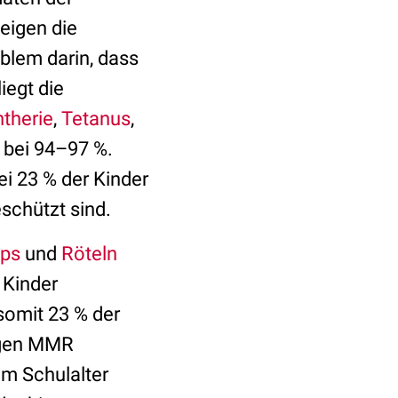
eigen die
blem darin, dass
iegt die
htherie
,
Tetanus
,
bei 94–97 %.
ei 23 % der Kinder
eschützt sind.
ps
und
Röteln
 Kinder
 somit 23 % der
egen MMR
um Schulalter