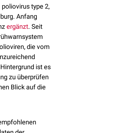
oliovirus type 2,
burg. Anfang
inz
ergänzt
. Seit
Frühwarnsystem
Polioviren, die vom
unzureichend
intergrund ist es
ung zu überprüfen
nen Blick auf die
O empfohlenen
daten der