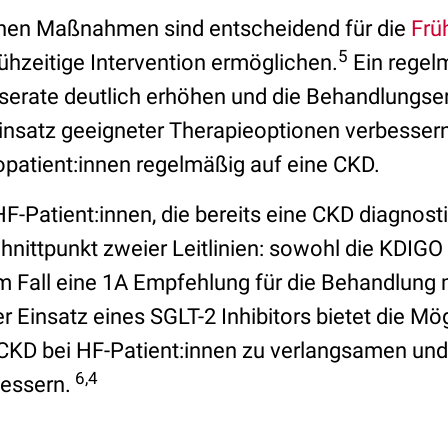
chen Maßnahmen sind entscheidend für die
Frü
5
frühzeitige Intervention ermöglichen.
Ein regel
serate deutlich erhöhen und die Behandlungse
Einsatz geeigneter Therapieoptionen verbesser
opatient:innen regelmäßig auf eine CKD.
HF-Patient:innen, die bereits eine CKD diagnos
hnittpunkt zweier Leitlinien: sowohl die KDIGO
m Fall eine 1A Empfehlung für die Behandlung 
r Einsatz eines SGLT-2 Inhibitors bietet die Mög
 CKD bei HF-Patient:innen zu verlangsamen un
6,4
essern.