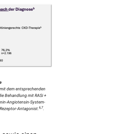
e
 mit dem entsprechenden
die Behandlung mit RASi +
enin-Angiotensin-System-
6,7
d-Rezeptor-Antagonist.
.