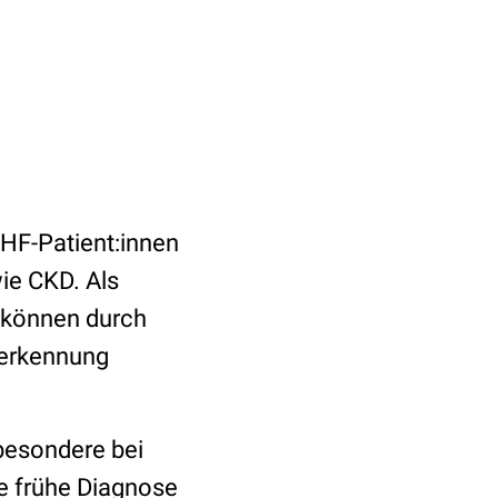
 HF-Patient:innen
ie CKD. Als
d können durch
herkennung
sbesondere bei
ie frühe Diagnose