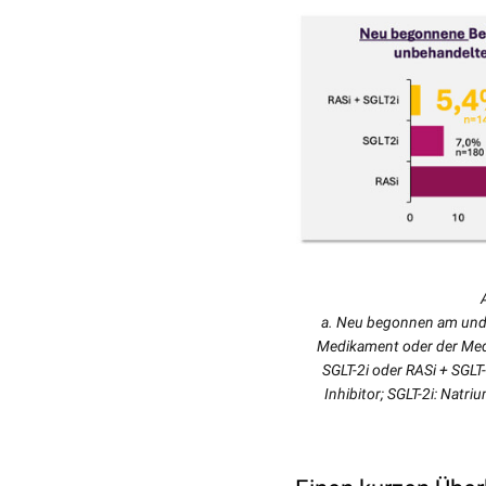
a.
Neu begonnen am und 
Medikament oder der Medi
SGLT-2i oder RASi + SGL
Inhibitor; SGLT-2i: Natr