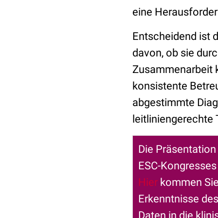
eine Herausforder
Entscheidend ist d
davon, ob sie durc
Zusammenarbeit k
konsistente Betre
abgestimmte Diag
leitliniengerechte
Die Präsentation
ESC-Kongresses 
Hier
kommen Sie z
Erkenntnisse de
Daten in die klin