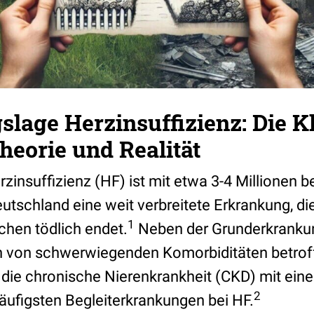
lage Herzinsuffizienz: Die Kl
eorie und Realität
zinsuffizienz (HF) ist mit etwa 3-4 Millionen b
eutschland eine weit verbreitete Erkrankung, di
1
hen tödlich endet.
Neben der Grunderkrankun
h von schwerwiegenden Komorbiditäten betrof
 die chronische Nierenkrankheit (CKD) mit ein
2
häufigsten Begleiterkrankungen bei HF.