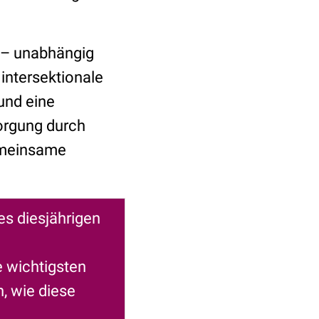
n – unabhängig
 intersektionale
und eine
orgung durch
emeinsame
es diesjährigen
e wichtigsten
, wie diese