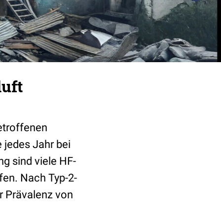
uft
etroffenen
e jedes Jahr bei
g sind viele HF-
fen. Nach Typ-2-
er Prävalenz von