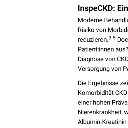
InspeCKD: Ein
Moderne Behandlun
Risiko von Morbidi
3-5
reduzieren.
Doch
Patient:innen aus
Diagnose von CKD i
Versorgung von Pa
Die Ergebnisse ze
Komorbidität CKD 
einer hohen Präva
Nierenkrankheit, w
Albumin-Kreatinin