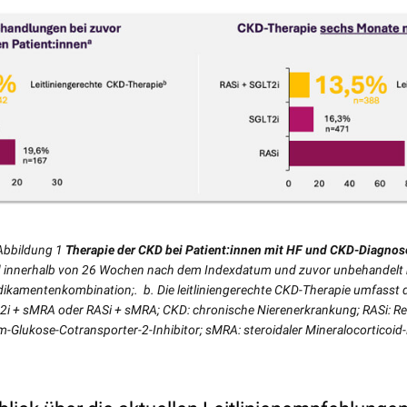
Abbildung 1
Therapie der CKD bei Patient:innen mit HF und CKD-Diagnos
innerhalb von 26 Wochen nach dem Indexdatum und zuvor unbehandelt
kamentenkombination;. b. Die leitliniengerechte CKD-Therapie umfasst 
T-2i + sMRA oder RASi + sMRA; CKD: chronische Nierenerkrankung; RASi: R
ium-Glukose-Cotransporter-2-Inhibitor; sMRA: steroidaler Mineralocorticoi