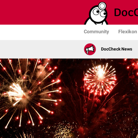
Community
Flexikon
DocCheck News