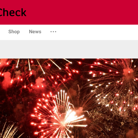
Shop
News