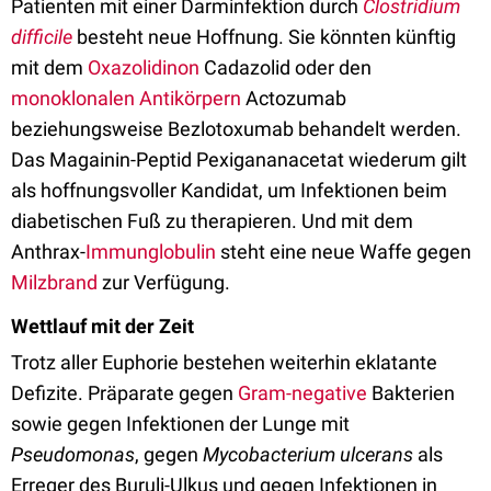
Patienten mit einer Darminfektion durch
Clostridium
difficile
besteht neue Hoffnung. Sie könnten künftig
mit dem
Oxazolidinon
Cadazolid oder den
monoklonalen Antikörpern
Actozumab
beziehungsweise Bezlotoxumab behandelt werden.
Das Magainin-Peptid Pexigananacetat wiederum gilt
als hoffnungsvoller Kandidat, um Infektionen beim
diabetischen Fuß zu therapieren. Und mit dem
Anthrax-
Immunglobulin
steht eine neue Waffe gegen
Milzbrand
zur Verfügung.
Wettlauf mit der Zeit
Trotz aller Euphorie bestehen weiterhin eklatante
Defizite. Präparate gegen
Gram-negative
Bakterien
sowie gegen Infektionen der Lunge mit
Pseudomonas
, gegen
Mycobacterium ulcerans
als
Erreger des Buruli-Ulkus und gegen Infektionen in