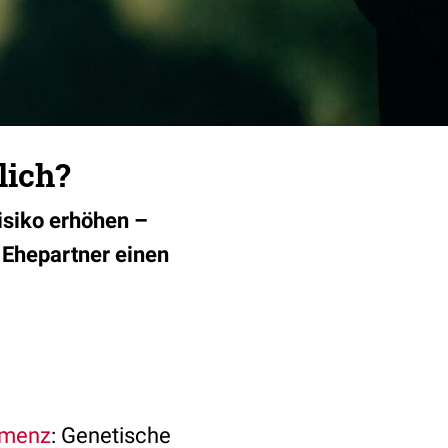
lich?
isiko erhöhen –
r Ehepartner einen
menz
: Genetische