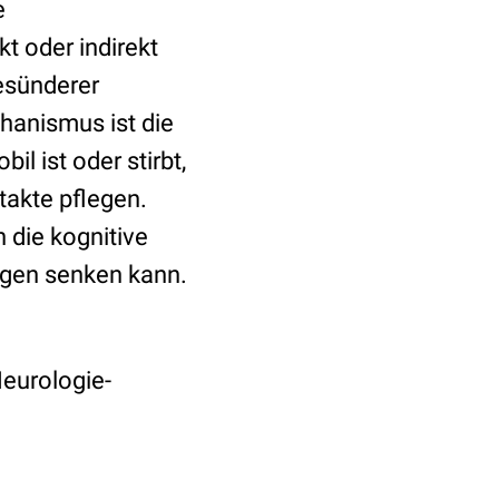
e
t oder indirekt
gesünderer
hanismus ist die
l ist oder stirbt,
takte pflegen.
 die kognitive
ngen senken kann.
Neurologie-