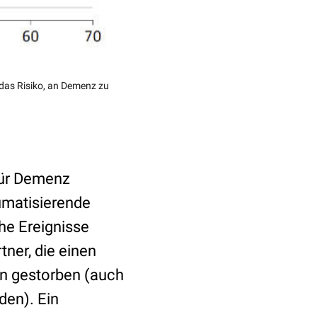
 das Risiko, an Demenz zu
 für Demenz
umatisierende
he Ereignisse
tner, die einen
ran gestorben (auch
den). Ein