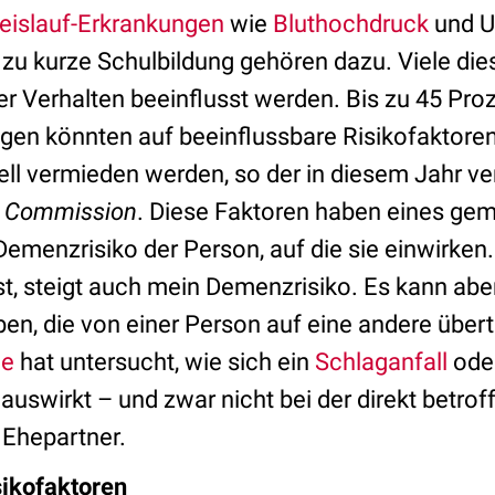
eislauf-Erkrankungen
wie
Bluthochdruck
und U
 zu kurze Schulbildung gehören dazu. Viele die
r Verhalten beeinflusst werden. Bis zu 45 Proz
en könnten auf beeinflussbare Risikofaktoren
ll vermieden werden, so der in diesem Jahr ve
t Commission
. Diese Faktoren haben eines ge
Demenzrisiko der Person, auf die sie einwirke
st, steigt auch mein Demenzrisiko. Es kann abe
ben, die von einer Person auf eine andere über
ie
hat untersucht, wie sich ein
Schlaganfall
ode
uswirkt – und zwar nicht bei der direkt betro
 Ehepartner.
sikofaktoren