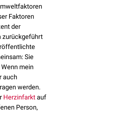
mweltfaktoren
ser Faktoren
ent der
 zurückgeführt
röffentlichte
meinsam: Sie
n. Wenn mein
r auch
tragen werden.
r
Herzinfarkt
auf
ffenen Person,