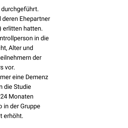
 durchgeführt.
d deren Ehepartner
 erlitten hatten.
trollperson in die
t, Alter und
teilnehmern der
s vor.
ehmer eine Demenz
n die Studie
h 24 Monaten
o in der Gruppe
t erhöht.