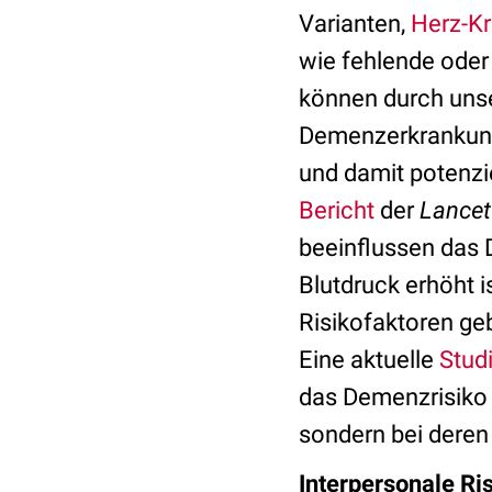
Varianten,
Herz-Kr
wie fehlende oder
können durch unse
Demenzerkrankung
und damit potenzie
Bericht
der
Lance
beeinflussen das 
Blutdruck erhöht i
Risikofaktoren ge
Eine aktuelle
Stud
das Demenzrisiko a
sondern bei deren
Interpersonale Ri