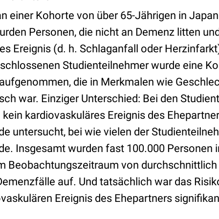
an einer Kohorte von über 65-Jährigen in Japan
rden Personen, die nicht an Demenz litten un
s Ereignis (d. h. Schlaganfall oder Herzinfarkt)
eschlossenen Studienteilnehmer wurde eine Kon
aufgenommen, die in Merkmalen wie Geschlech
ch war. Einziger Unterschied: Bei den Studien
 kein kardiovaskuläres Ereignis des Ehepartner
e untersucht, bei wie vielen der Studienteiln
rde. Insgesamt wurden fast 100.000 Personen i
Im Beobachtungszeitraum von durchschnittlic
Demenzfälle auf. Und tatsächlich war das Risik
vaskulären Ereignis des Ehepartners signifikan