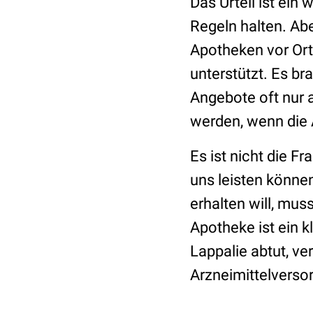
Das Urteil ist ein
Regeln halten. Aber
Apotheken vor Ort 
unterstützt. Es br
Angebote oft nur a
werden, wenn die 
Es ist nicht die F
uns leisten könne
erhalten will, mus
Apotheke ist ein k
Lappalie abtut, v
Arzneimittelverso