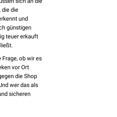
üssen sich an die
 die die
erkennt und
ich günstigen
ig teuer erkauft
ießt.
e Frage, ob wir es
eken vor Ort
 gegen die Shop
 Und wer das als
und sicheren