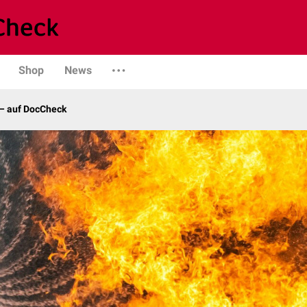
Shop
News
– auf DocCheck