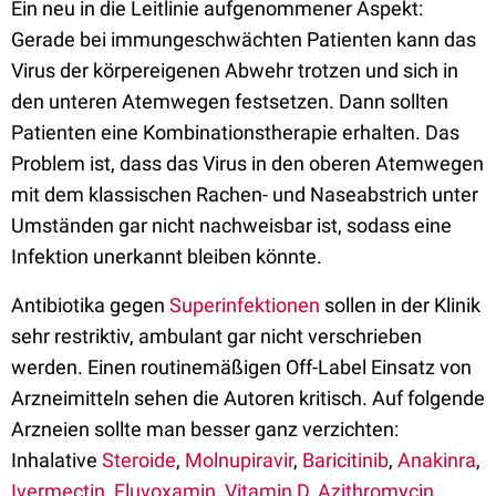
Ein neu in die Leitlinie aufgenommener Aspekt:
Gerade bei immungeschwächten Patienten kann das
Virus der körpereigenen Abwehr trotzen und sich in
den unteren Atemwegen festsetzen. Dann sollten
Patienten eine Kombinationstherapie erhalten. Das
Problem ist, dass das Virus in den oberen Atemwegen
mit dem klassischen Rachen- und Naseabstrich unter
Umständen gar nicht nachweisbar ist, sodass eine
Infektion unerkannt bleiben könnte.
Antibiotika gegen
Superinfektionen
sollen in der Klinik
sehr restriktiv, ambulant gar nicht verschrieben
werden. Einen routinemäßigen Off-Label Einsatz von
Arzneimitteln sehen die Autoren kritisch. Auf folgende
Arzneien sollte man besser ganz verzichten:
Inhalative
Steroide
,
Molnupiravir
,
Baricitinib
,
Anakinra
,
Ivermectin
,
Fluvoxamin
,
Vitamin D
,
Azithromycin
,