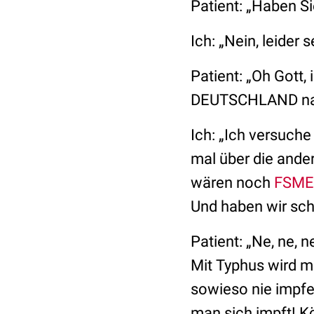
Patient: „Haben S
Ich: „Nein, leider
Patient: „Oh Gott
DEUTSCHLAND nach
Ich: „Ich versuche
mal über die ande
wären noch
FSME
Und haben wir sc
Patient: „Ne, ne, 
Mit Typhus wird mi
sowieso nie impfe
man sich impft! K