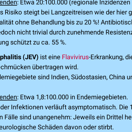
senden
: Etwa 20:100.000 (regionale Inzidenzen 
 Risiko steigt bei Langzeitreisen wie der hier 
alität ohne Behandlung bis zu 20 %! Antibiotisc
jedoch nicht trivial durch zunehmende Resisten
ung schützt zu ca. 55 %.
halitis (JEV)
ist eine
Flavivirus
-Erkrankung, di
techmücken übertragen wird.
demiegebiete sind Indien, Südostasien, China un
senden
: Etwa 1,8:100.000 in Endemiegebieten.
 der Infektionen verläuft asymptomatisch. Die 
Fälle sind unangenehm: Jeweils ein Drittel hei
neurologische Schäden davon oder stirbt.