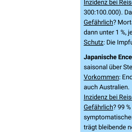
Inzidenz bei Rei
300:100.000). Das
Gefährlich
? Mort
dann unter 1 %, 
Schutz
: Die Impf
Japanische Encep
saisonal über S
Vorkommen
: En
auch Australien.
Inzidenz bei Rei
Gefährlich
? 99 %
symptomatischen 
trägt bleibende 