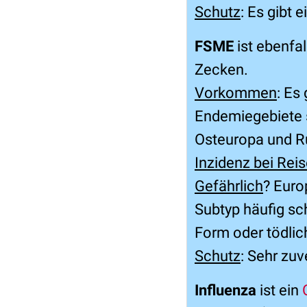
Schutz
: Es gibt 
FSME
ist ebenfal
Zecken.
Vorkommen
: Es
Endemiegebiete 
Osteuropa und R
Inzidenz bei Rei
Gefährlich
? Euro
Subtyp häufig sc
Form oder tödlic
Schutz
: Sehr zuv
Influenza
ist ein