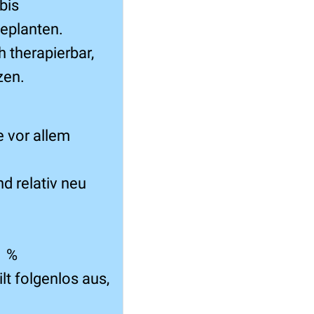
bis
geplanten.
h therapierbar,
zen.
e vor allem
d relativ neu
1 %
lt folgenlos aus,