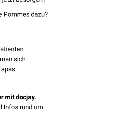
Sie Pommes dazu?
Patienten
 man sich
Tapas.
r mit docjay.
d Infos rund um