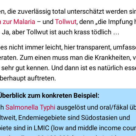
n, die zuverlässig total unterschätzt werden s
 zur Malaria
– und
Tollwut
, denn „die Impfung 
Ja, aber Tollwut ist auch krass tödlich …
t es nicht immer leicht, hier transparent, umfas
eraten. Zum einen muss man die Krankheiten, 
, sehr gut kennen. Und dann ist es natürlich ess
berhaupt auftreten.
Überblick zum konkreten Beispiel:
ch
Salmonella Typhi
ausgelöst und oral/fäkal ü
ltweit, Endemiegebiete sind Südostasien und
ete sind in LMIC (low and middle income coun