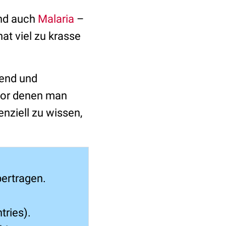
ind auch
Malaria
–
hat viel zu krasse
send und
vor denen man
enziell zu wissen,
bertragen.
tries).