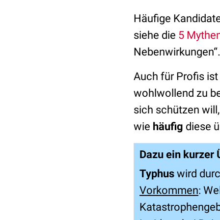
Häufige Kandidate
siehe die
5 Mythen
Nebenwirkungen“. 
Auch für Profis is
wohlwollend zu b
sich schützen will
wie
häufig
diese ü
Dazu ein kurzer 
Typhus
wird dur
Vorkommen
: We
Katastrophengebi