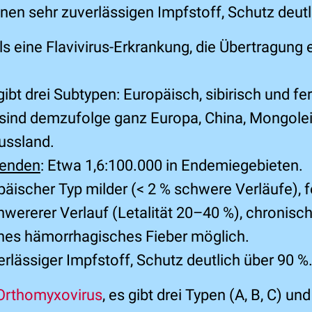
einen sehr zuverlässigen Impfstoff, Schutz deut
ls eine Flavivirus-Erkrankung, die Übertragung 
 gibt drei Subtypen: Europäisch, sibirisch und fe
sind demzufolge ganz Europa, China, Mongolei
ussland.
senden
: Etwa 1,6:100.000 in Endemiegebieten.
päischer Typ milder (< 2 % schwere Verläufe), f
hwererer Verlauf (Letalität 20–40 %), chronisc
hes hämorrhagisches Fieber möglich.
erlässiger Impfstoff, Schutz deutlich über 90 %
Orthomyxovirus
, es gibt drei Typen (A, B, C) und