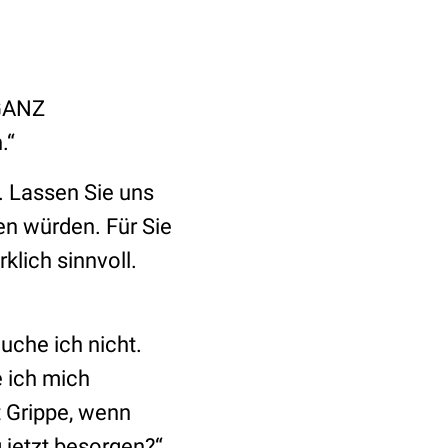
 GANZ
.“
. Lassen Sie uns
en würden. Für Sie
rklich sinnvoll.
uche ich nicht.
e ich mich
 Grippe, wenn
 jetzt besorgen?“