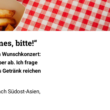
s, bitte!“
m Wunschkonzert:
er ab. Ich frage
s Getränk reichen
ach Südost-Asien,