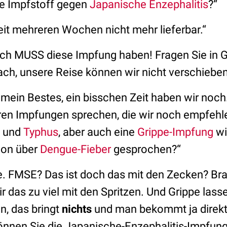
ie Impfstoff gegen
Japanische Enzephalitis
?“
 seit mehreren Wochen nicht mehr lieferbar.“
, ich MUSS diese Impfung haben! Fragen Sie in
, unsere Reise können wir nicht verschieben
 mein Bestes, ein bisschen Zeit haben wir noch
ren Impfungen sprechen, die wir noch empfehl
und
Typhus
, aber auch eine
Grippe-Impfung
wi
hon über
Dengue-Fieber
gesprochen?“
ne. FMSE? Das ist doch das mit den Zecken? Bra
r das zu viel mit den Spritzen. Und Grippe lass
n, das bringt
nichts
und man bekommt ja direkt
önnen Sie die Japanische-Enzephalitis-Impfung