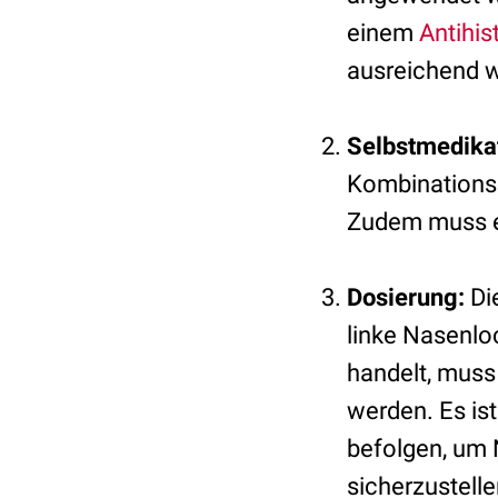
einem
Antihi
ausreichend 
Selbstmedikat
Kombinationss
Zudem muss ei
Dosierung:
Di
linke Nasenlo
handelt, muss
werden. Es is
befolgen, um 
sicherzustell