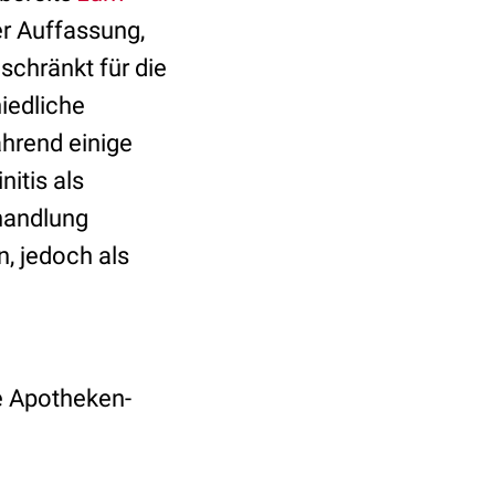
r Auffassung,
schränkt für die
iedliche
hrend einige
itis als
ehandlung
n, jedoch als
e Apotheken-