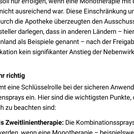
soll nur erfolgen, wenn eine Monotherapie mit
 nicht ausreichend war. Diese Einschränkung un
durch die Apotheke überzeugten den Ausschuss
teller darlegen, dass in anderen Ländern – hie
land als Beispiele genannt – nach der Freiga
kation kein signifikanter Anstieg der Nebenwi
hr richtig
t eine Schlüsselrolle bei der sicheren Anwen
sprays ein. Hier sind die wichtigsten Punkte, 
h zu beachten sind:
 Zweitlinientherapie:
Die Kombinationssprays
rden, wenn eine Monotherapie – beispielswe