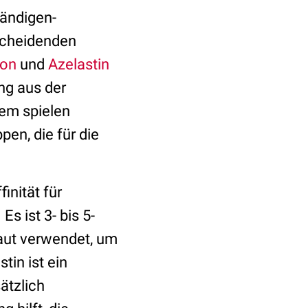
tändigen-
tscheidenden
son
und
Azelastin
ung aus der
dem spielen
en, die für die
inität für
 ist 3- bis 5-
aut verwendet, um
tin ist ein
ätzlich