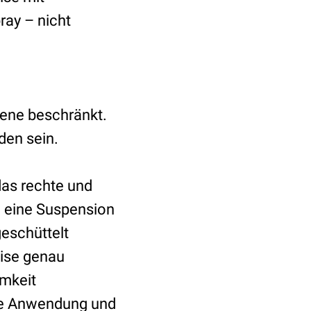
ay – nicht
sene beschränkt.
den sein.
das rechte und
m eine Suspension
eschüttelt
eise genau
mkeit
die Anwendung und