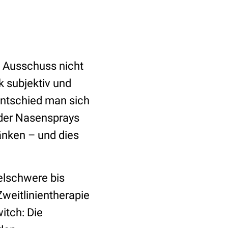
m Ausschuss nicht
k subjektiv und
entschied man sich
 der Nasensprays
änken – und dies
elschwere bis
Zweitlinientherapie
itch: Die