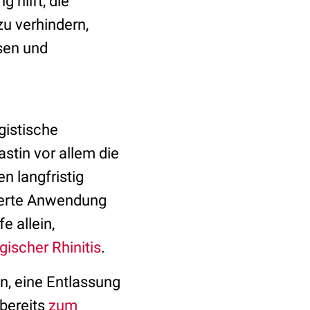
 hilft, die
u verhindern,
sen und
gistische
stin vor allem die
n langfristig
ierte Anwendung
e allein,
gischer Rhinitis
.
n, eine Entlassung
 bereits
zum