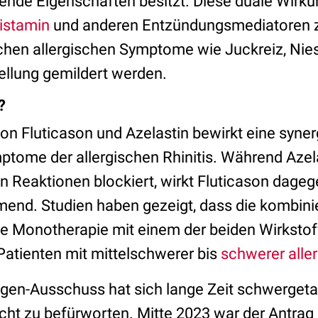
rende Eigenschaften besitzt. Diese duale Wirkung
istamin
und anderen Entzündungsmediatoren z
chen allergischen Symptome wie Juckreiz, Nie
llung gemildert werden.
?
on Fluticason und Azelastin bewirkt eine syner
ptome der allergischen Rhinitis. Während Azela
n Reaktionen blockiert, wirkt Fluticason dagege
nd. Studien haben gezeigt, dass die kombin
 die Monotherapie mit einem der beiden Wirkstoff
Patienten mit mittelschwerer bis
schwerer aller
gen-Ausschuss hat sich lange Zeit schwergeta
cht zu befürworten. Mitte 2023 war der Antrag