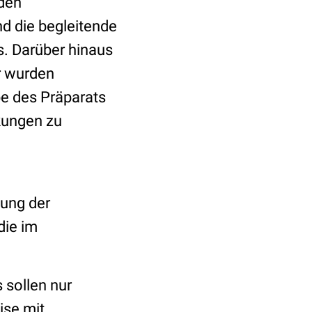
 den
d die begleitende
. Darüber hinaus
r wurden
be des Präparats
rkungen zu
dung der
die im
 sollen nur
ise mit