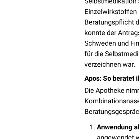
Selbstmedikation 
Einzelwirkstoffen
Beratungspflicht 
konnte der Antrags
Schweden und Finn
für die Selbstmedi
verzeichnen war.
Apos: So beratet i
Die Apotheke nimm
Kombinationsnasen
Beratungsgespräc
Anwendung als
angewendet we