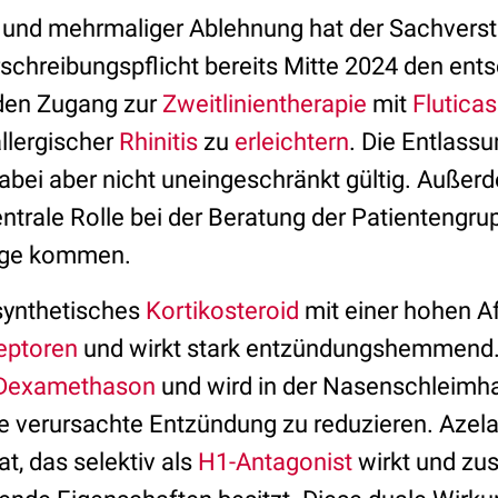
 und mehrmaliger Ablehnung hat der Sachvers
schreibungspflicht bereits Mitte 2024 den en
 den Zugang zur
Zweitlinientherapie
mit
Flutica
allergischer
Rhinitis
zu
erleichtern
. Die Entlass
dabei aber nicht uneingeschränkt gültig. Außer
trale Rolle bei der Beratung der Patientengrupp
age kommen.
 synthetisches
Kortikosteroid
mit einer hohen Aff
eptoren
und wirkt stark entzündungshemmend. Es
Dexamethason
und wird in der Nasenschleimh
e verursachte Entzündung zu reduzieren. Azelas
t, das selektiv als
H1-Antagonist
wirkt und zus