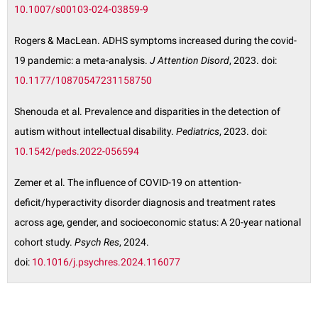
10.1007/s00103-024-03859-9
Rogers & MacLean. ADHS symptoms increased during the covid-
19 pandemic: a meta-analysis.
J Attention Disord
, 2023. doi:
10.1177/10870547231158750
Shenouda et al. Prevalence and disparities in the detection of
autism without intellectual disability.
Pediatrics
, 2023. doi:
10.1542/peds.2022-056594
Zemer et al. The influence of COVID-19 on attention-
deficit/hyperactivity disorder diagnosis and treatment rates
across age, gender, and socioeconomic status: A 20-year national
cohort study.
Psych Res
, 2024.
doi:
10.1016/j.psychres.2024.116077