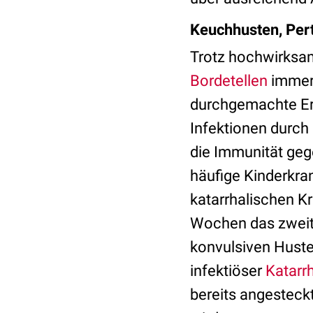
Keuchhusten, Per
Trotz hochwirksam
Bordetellen
immer 
durchgemachte Er
Infektionen durch 
die Immunität geg
häufige Kinderkra
katarrhalischen K
Wochen das zweite
konvulsiven Husten
infektiöser
Katarr
bereits angesteckt