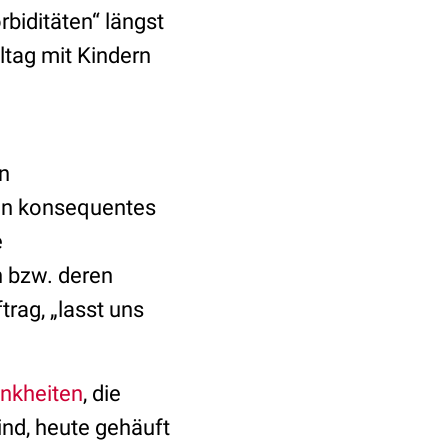
biditäten“ längst
ltag mit Kindern
n
ein konsequentes
e
 bzw. deren
rag, „lasst uns
ankheiten
, die
sind, heute gehäuft