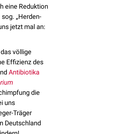
ch eine Reduktion
e sog. „Herden-
ns jetzt mal an:
 das völlige
e Effizienz des
nd
Antibiotika
erium
rchimpfung die
i uns
eger-Träger
in Deutschland
indern!