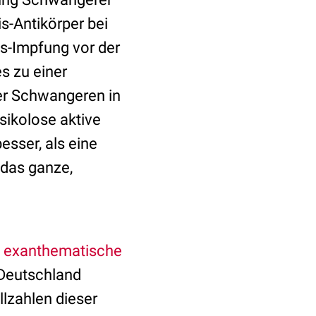
-Antikörper bei
s-Impfung vor der
s zu einer
er Schwangeren in
sikolose aktive
sser, als eine
das ganze,
e
exanthematische
 Deutschland
lzahlen dieser