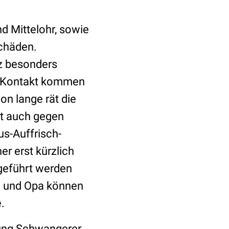
d Mittelohr, sowie
schäden.
nz besonders
 in Kontakt kommen
on lange rät die
t auch gegen
us-Auffrisch-
er erst kürzlich
geführt werden
a und Opa können
.
fung Schwangerer