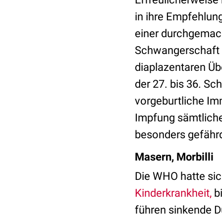
in ihre Empfehlun
einer durchgemach
Schwangerschaft 
diaplazentaren Üb
der 27. bis 36. S
vorgeburtliche Im
Impfung sämtlich
besonders gefährd
Masern, Morbilli
Die WHO hatte si
Kinderkrankheit,
b
führen sinkende D