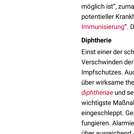
möglich ist“, zum
potentieller Krank
Immunisierung
“. 
Diphtherie
Einst einer der sc
Verschwinden de
Impfschutzes. Au
über wirksame the
diphtheriae
und se
wichtigste Maßna
eingeschleppt. G
fungieren. Alarmi
über ausreichend 