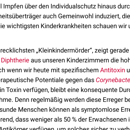
al Impfen über den Individualschutz hinaus dur
heitsüberträger auch Gemeinwohl induziert, di
Die wichtigsten Kinderkrankheiten schauen wir u
hrecklichsten „Kleinkindermörder“, zeigt gerade
r
Diphtherie
aus unseren Kinderzimmern die hoh
ch wenn wir heute mit spezifischem
Antitoxin
u
rapeutische Potentiale gegen das
Corynebact
in Toxin verfügen, bleibt eine konsequente Du
hme. Denn regelmäßig werden diese Erreger be
esunde Menschen können als symptomlose Err
erend, dass weniger als 50 % der Erwachsenen 
Antikörper verfügen, um solches sicher zu verh