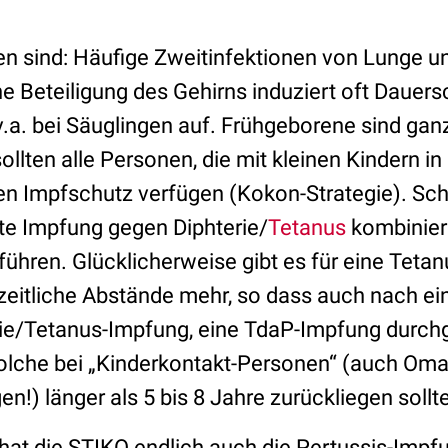
en sind: Häufige Zweitinfektionen von Lunge un
ine Beteiligung des Gehirns induziert oft Dauer
 v.a. bei Säuglingen auf. Frühgeborene sind ga
ollten alle Personen, die mit kleinen Kindern
len Impfschutz verfügen (Kokon-Strategie). Sch
te Impfung gegen Diphterie/
Tetanus
kombinier
ühren. Glücklicherweise gibt es für eine Tetan
zeitliche Abstände mehr, so dass auch nach ein
rie/Tetanus-Impfung, eine TdaP-Impfung durch
solche bei „Kinderkontakt-Personen“ (auch Om
en!) länger als 5 bis 8 Jahre zurückliegen sollte
 hat die STIKO endlich auch die Pertussis-Imp