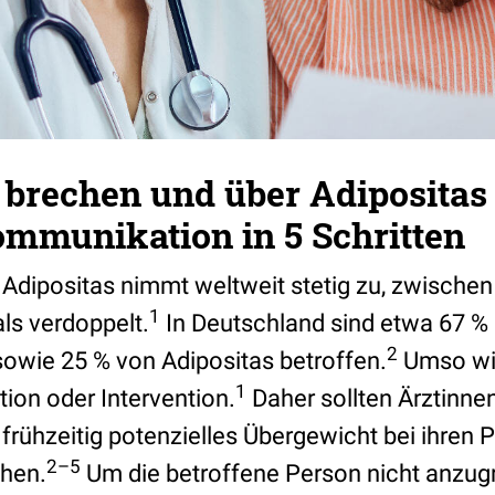
brechen und über Adipositas
ommunikation in 5 Schritten
 Adipositas nimmt weltweit stetig zu, zwische
1
als verdoppelt.
In Deutschland sind etwa 67 %
2
owie 25 % von Adipositas betroffen.
Umso wic
1
tion oder Intervention.
Daher sollten Ärztinnen
frühzeitig potenzielles Übergewicht bei ihren 
2–5
chen.
Um die betroffene Person nicht anzugr