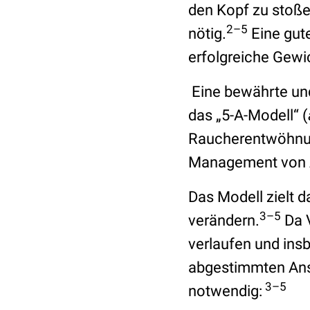
den Kopf zu stoße
2–5
nötig.
Eine gut
erfolgreiche Gew
Eine bewährte und
das „5-A-Modell“ (
Raucherentwöhnung
Management von A
Das Modell zielt d
3–5
verändern.
Da V
verlaufen und insb
abgestimmten Ansa
3–5
notwendig: