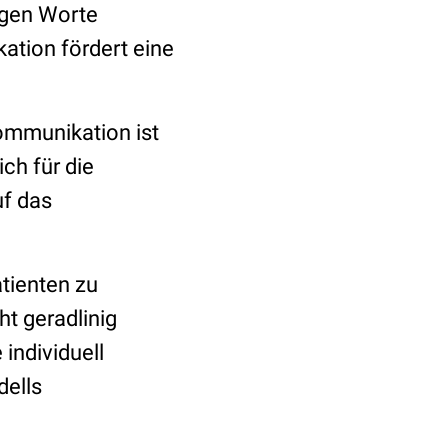
igen Worte
ation fördert eine
ommunikation ist
ch für die
uf das
atienten zu
t geradlinig
individuell
dells