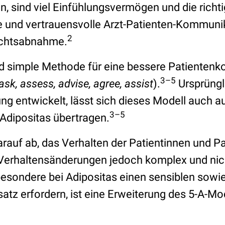
n, sind viel Einfühlungsvermögen und die richt
e und vertrauensvolle Arzt-Patienten-Kommunik
2
ichtsabnahme.
 simple Methode für eine bessere Patientenk
3–5
ask, assess, advise, agree, assist
).
Ursprüngli
 entwickelt, lässt sich dieses Modell auch a
3–5
dipositas übertragen.
arauf ab, das Verhalten der Patientinnen und P
erhaltensänderungen jedoch komplex und nich
esondere bei Adipositas einen sensiblen sowie 
tz erfordern, ist eine Erweiterung des 5-A-Mo