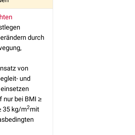
chten
stlegen
verändern durch
wegung,
insatz von
gleit- und
 einsetzen
f nur bei BMI ≥
2
≥ 35 kg/m
mit
tasbedingten