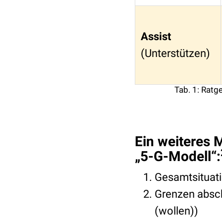
Assist
(Unterstützen)
Tab. 1: Ratg
Ein weiteres M
„5-G-Modell“:
Gesamtsituatio
Grenzen absch
(wollen))