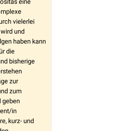
ositas eine
omplexe
urch vielerlei
 wird und
lgen haben kann
ür die
d bisherige
rstehen
äge zur
und zum
l geben
ent/in
e, kurz- und
nden