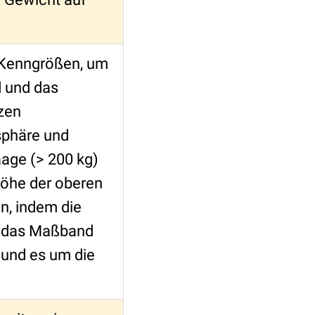
 Kenngrößen, um
 und das
zen
sphäre und
age (> 200 kg)
Höhe der oberen
, indem die
, das Maßband
 und es um die