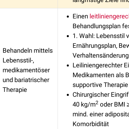
Einen
leitliniengere
Behandlungsplan fe
1. Wahl: Lebensstil 
Ernährungsplan, Be
Behandeln mittels
Verhaltensänderung
Lebensstil-,
Leiliniengerechter E
medikamentöser
Medikamenten als Be
und bariatrischer
supportive Therapie
Therapie
Chirurgischer Eingrif
2
40 kg/m
oder BMI 
mind. einer adiposi
Komorbidität