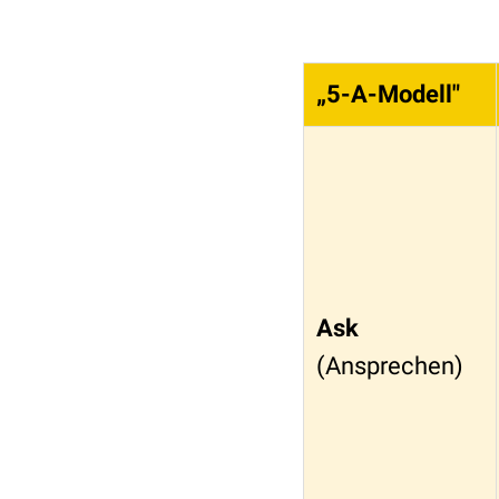
„5-A-Modell"
Ask
(Ansprechen)