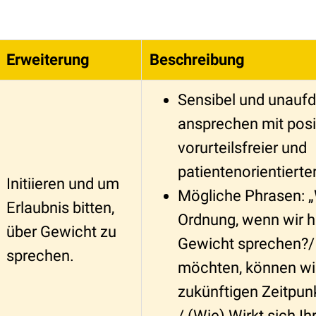
Erweiterung
Beschreibung
Sensibel und unaufd
ansprechen mit posit
vorurteilsfreier und
patientenorientierte
Initiieren und um
Mögliche Phrasen: „
Erlaubnis bitten,
Ordnung, wenn wir h
über Gewicht zu
Gewicht sprechen?/
sprechen.
möchten, können wi
zukünftigen Zeitpun
/ (Wie) Wirkt sich I