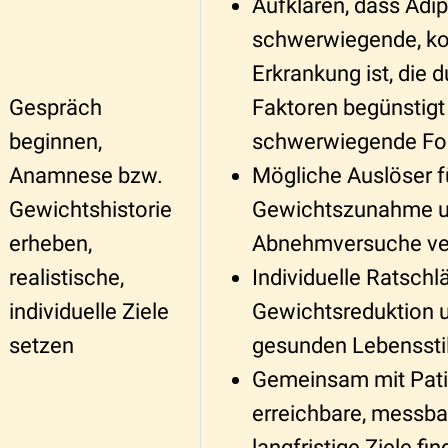
Aufklären, dass Adip
schwerwiegende, k
Erkrankung ist, die d
Gespräch
Faktoren begünstigt
beginnen,
schwerwiegende Fo
Anamnese bzw.
Mögliche Auslöser f
Gewichtshistorie
Gewichtszunahme un
erheben,
Abnehmversuche ve
realistische,
Individuelle Ratschl
individuelle Ziele
Gewichtsreduktion 
setzen
gesunden Lebenssti
Gemeinsam mit Pati
erreichbare, messbar
langfristige Ziele fi