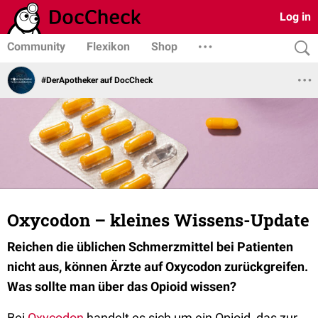
Log in
Community
Flexikon
Shop
#DerApotheker auf DocCheck
Oxycodon – kleines Wissens-Update
Reichen die üblichen Schmerzmittel bei Patienten
nicht aus, können Ärzte auf Oxycodon zurückgreifen.
Was sollte man über das Opioid wissen?
Bei
Oxycodon
handelt es sich um ein Opioid, das zur