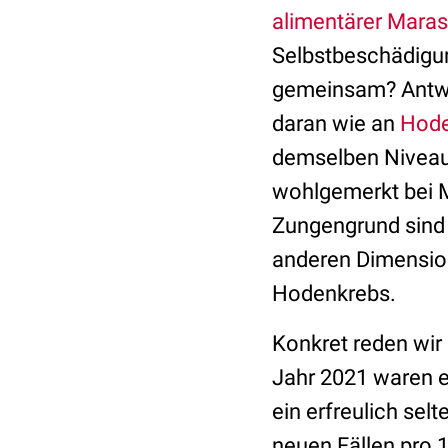
alimentärer Mara
Selbstbeschädigu
gemeinsam? Antwor
daran wie an
Hode
demselben Niveau,
wohlgemerkt bei 
Zungengrund sind 
anderen Dimension
Hodenkrebs.
Konkret reden wir
Jahr 2021 waren es
ein erfreulich sel
neuen Fällen pro 1