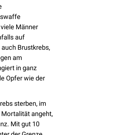
e
sswaffe
 viele Männer
alls auf
 auch Brustkrebs,
ungen am
giert in ganz
le Opfer wie der
rebs sterben, im
Mortalität angeht,
enz. Mit gut 10
ter der Grenze,