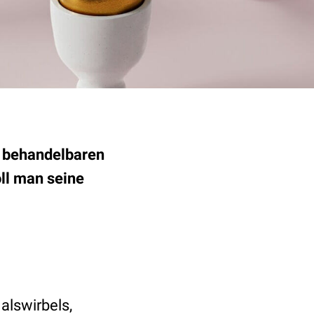
t behandelbaren
ll man seine
alswirbels,