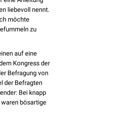
n liebevoll nennt.
Ich möchte
kbefummeln zu
einen auf eine
dem Kongress der
 der Befragung von
el der Befragten
render: Bei knapp
n waren bösartige