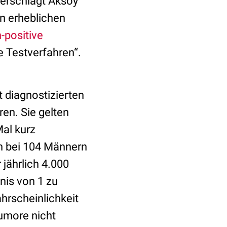
terschlägt Aksoy
en erheblichen
-positive
e Testverfahren“.
t diagnostizierten
en. Sie gelten
al kurz
n bei 104 Männern
 jährlich 4.000
tnis von 1 zu
hrscheinlichkeit
umore nicht