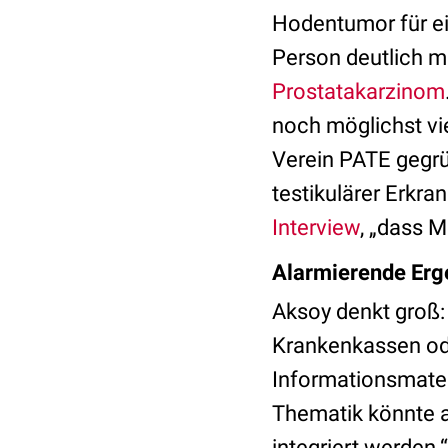
Hodentumor für ei
Person deutlich m
Prostatakarzinom
noch möglichst vi
Verein PATE gegrü
testikulärer Erkra
Interview
, „dass M
Alarmierende Erg
Aksoy denkt groß:
Krankenkassen ode
Informationsmateri
Thematik könnte a
integriert werden