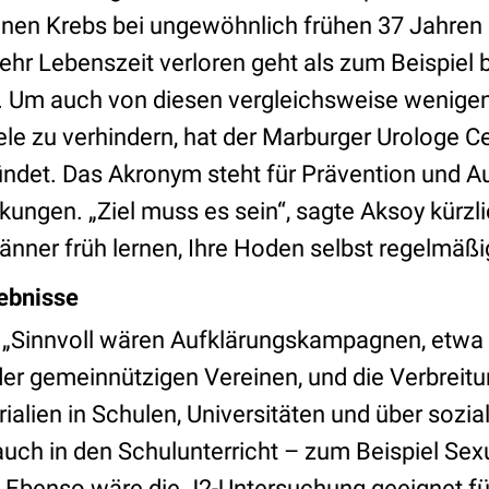
nen Krebs bei ungewöhnlich frühen 37 Jahren li
ehr Lebenszeit verloren geht als zum Beispiel 
. Um auch von diesen vergleichsweise wenigen
ele zu verhindern, hat der Marburger Urologe 
ndet. Das Akronym steht für Prävention und A
nkungen. „Ziel muss es sein“, sagte Aksoy kürzl
änner früh lernen, Ihre Hoden selbst regelmäßig
ebnisse
 „Sinnvoll wären Aufklärungskampagnen, etwa
r gemeinnützigen Vereinen, und die Verbreit
alien in Schulen, Universitäten und über sozia
uch in den Schulunterricht – zum Beispiel Se
.“ Ebenso wäre die J2-Untersuchung geeignet fü