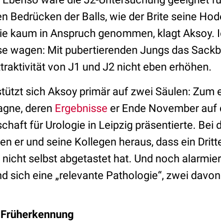
 Bedrücken der Balls, wie der Brite seine Hode
die kaum in Anspruch genommen, klagt Aksoy. 
ese wagen: Mit pubertierenden Jungs das Sac
traktivität von J1 und J2 nicht eben erhöhen.
stützt sich Aksoy primär auf zwei Säulen: Zum 
agne, deren
Ergebnisse
er Ende November auf 
haft für Urologie in Leipzig präsentierte. Bei
 er und seine Kollegen heraus, dass ein Dritt
nicht selbst abgetastet hat. Und noch alarmie
d sich eine „relevante Pathologie“, zwei davo
r Früherkennung