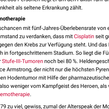
ankheit als seltene Erkrankung zählt.
motherapie
schancen mit fünf-Jahres-Überlebensrate von 
Umstand zu verdanken, dass mit
Cisplatin
seit g
gegen den Krebs zur Verfügung steht. Und das 
ch in fortgeschrittenem Stadium. So liegt die F
r
Stufe-III-Tumoren
noch bei 80 %. Heldengesch
ce Armstrong, der nicht nur die höchsten Pyre
en Hodentumor mit Hilfe der pharmazeutischen
lso weniger vom Kampfgeist des Heroen, als 
emotherapie
.
9 zu viel, gewiss, zumal der Alterspeak der Mo