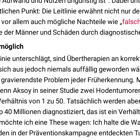
n Aufwand und Nutzen ungünstig ist“. Dabei un
ichen Punkt: Die Leitlinie erwähnt nicht nur d
vor allem auch mögliche Nachteile wie „
falsch
te der Männer und Schäden durch diagnostisch
möglich
inie unterschlägt, sind Übertherapien an korrek
sich aus jedoch niemals auffällig geworden wär
 gravierendste Problem jeder Früherkennung. M
enn Aksoy in seiner Studie zwei Hodentumore
n Verhältnis von 1 zu 50. Tatsächlich werden aber
40 Millionen diagnostiziert, das ist ein Verhäl
 möchte ich eine These wagen: Ich halte die Wa
iden in der Präventionskampagne entdeckten T