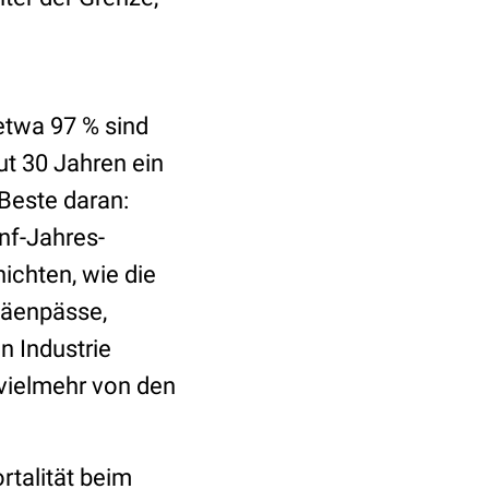
etwa 97 % sind
ut 30 Jahren ein
Beste daran:
ünf-Jahres-
ichten, wie die
näenpässe,
 Industrie
vielmehr von den
rtalität beim