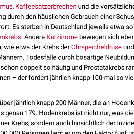
smus
,
Kaffeesatzerbrechen
und die vorsätzlich
ng durch den häuslichen Gebrauch einer Schu
t: Es sterben in Deutschland jeweils etwa so
nkrebs
. Andere
Karzinome
bewegen sich ebenf
 wie etwa der Krebs der
Ohrspeicheldrüse
und
Männern. Todesfälle durch bösartige Neubild
schon doppelt so häufig und Prostatakrebs ran
en – der fordert jährlich knapp 100-mal so vie
 über jährlich knapp 200 Männer, die an Hodenk
 genau 179. Hodenkrebs ist nicht nur, was die 
tener Krebs, sondern auch hinsichtlich der Inzid
00.000 Personen liegt er um den Faktor fünf un