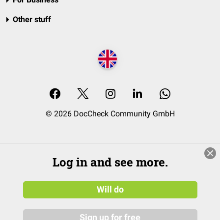
Other stuff
© 2026 DocCheck Community GmbH
Log in and see more.
Will do
Sign up for free