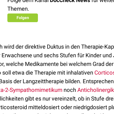
Folge dem Kanal
DocCheck News
für weit
Themen.
Folgen
h wird der direktive Duktus in den Therapie-Ka
ür Erwachsene und sechs Stufen für Kinder und
 vor, welche Medikamente bei welchem Grad der
 soll etwa die Therapie mit inhalativen
Cortico
asis der Langzeittherapie bilden. Entsprechen
ta-2-Sympathomimetikum
noch
Anticholinerg
hkeiten gibt es nur vereinzelt, ob in Stufe dre
rticosteroid mitteldosiert oder niedrigdosiert 