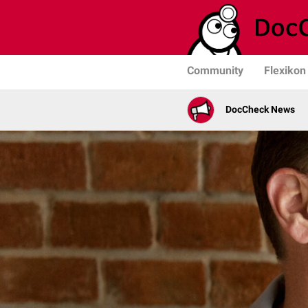
Community
Flexikon
DocCheck News