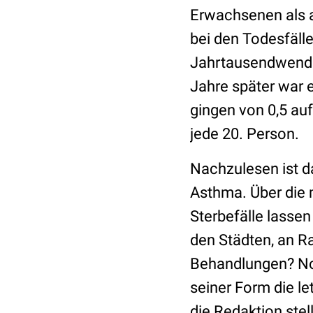
Erwachsenen als a
bei den Todesfälle
Jahrtausendwende
Jahre später war 
gingen von 0,5 auf
jede 20. Person.
Nachzulesen ist d
Asthma. Über die
Sterbefälle lassen
den Städten, an R
Behandlungen? Noc
seiner Form die l
die Redaktion stel