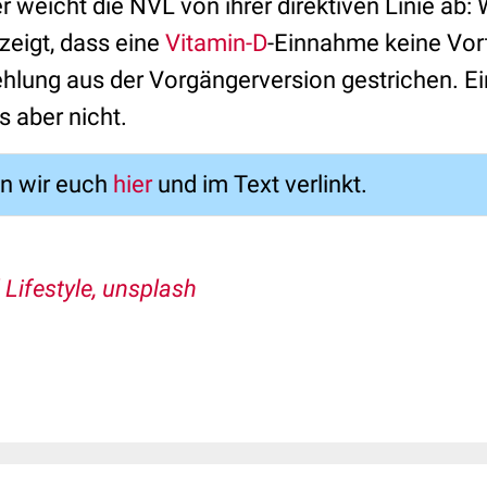
er weicht die NVL von ihrer direktiven Linie ab:
eigt, dass eine
Vitamin-D
-Einnahme keine Vort
ehlung aus der Vorgängerversion gestrichen. E
 aber nicht.
en wir euch
hier
und im Text verlinkt.
 Lifestyle, unsplash