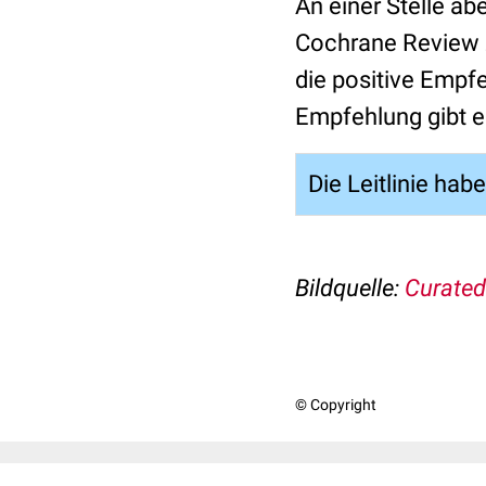
An einer Stelle ab
Cochrane Review z
die positive Empf
Empfehlung gibt es
Die Leitlinie hab
Bildquelle:
Curated
© Copyright