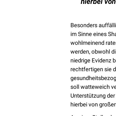
hierbei vo
Besonders auffäll
im Sinne eines Sh
wohlmeinend raten
werden, obwohl di
niedrige Evidenz 
rechtfertigen sie 
gesundheitsbezoge
soll watteweich v
Unterstützung der
hierbei von große