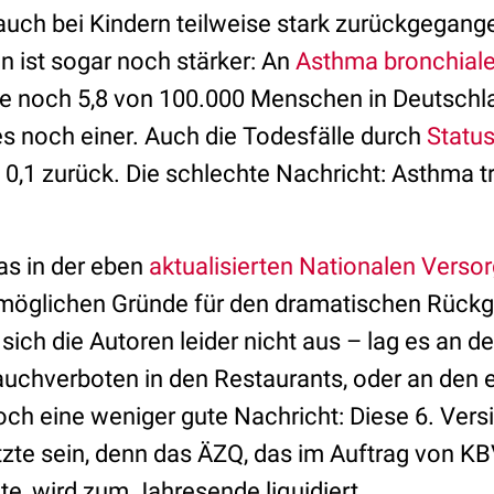
uch bei Kindern teilweise stark zurückgegang
n ist sogar noch stärker: An
Asthma bronchial
 noch 5,8 von 100.000 Menschen in Deutschla
es noch einer. Auch die Todesfälle durch
Statu
 0,1 zurück. Die schlechte Nachricht: Asthma t
as in der eben
aktualisierten Nationalen Versor
 möglichen Gründe für den dramatischen Rückg
 sich die Autoren leider nicht aus – lag es an de
auchverboten in den Restaurants, oder an den e
h eine weniger gute Nachricht: Diese 6. Versi
etzte sein, denn das ÄZQ, das im Auftrag von 
lte, wird zum Jahresende liquidiert.