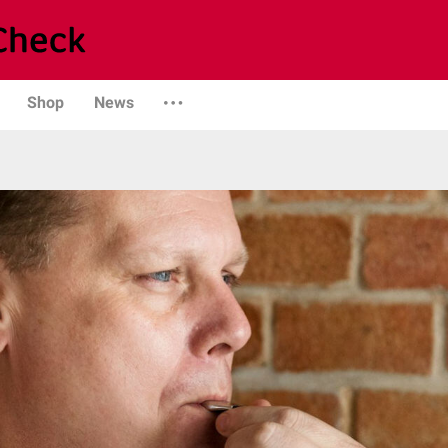
Shop
News