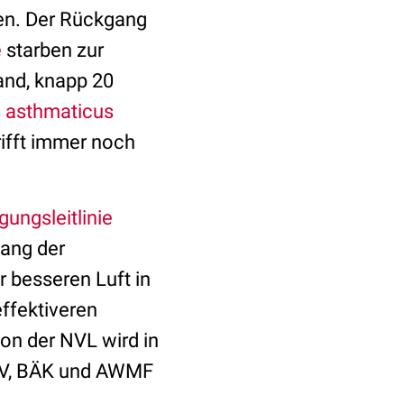
en. Der Rückgang
e
starben zur
nd, knapp 20
s asthmaticus
rifft immer noch
gungsleitlinie
ang der
r besseren Luft in
ffektiveren
on der NVL wird in
KBV, BÄK und AWMF