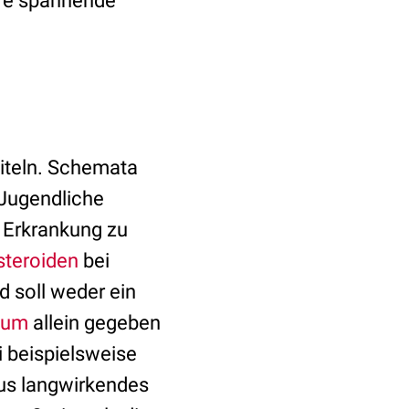
ere spannende
piteln. Schemata
 Jugendliche
 Erkrankung zu
steroiden
bei
d soll weder ein
ikum
allein gegeben
i beispielsweise
plus langwirkendes