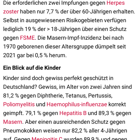
Die erforderlichen zwei Impfungen gegen
Herpes
zoster
haben nur 7,7 % der über 60-Jährigen erhalten.
Selbst in ausgewiesenen Risikogebieten verfügen
lediglich 19 % der > 18-Jährigen über einen Schutz
gegen
FSME
. Die Masern-Impf-Inzidenz bei nach
1970 geborenen dieser Altersgruppe dümpelt seit
2021 gar bei 0,5 % herum.
Ein Blick auf die Kinder
Kinder sind doch gewiss perfekt geschützt in
Deutschland? Gewiss, im Alter von zwei Jahren sind
81,2 % gegen Diphtherie, Tetanus, Pertussis,
Poliomyelitis
und
Haemophilus-influenzae
korrekt
geimpft. 79,1 % gegen
Hepatitis B
und 89,3 % gegen
Masern
. Aber einen ausreichenden Schutz gegen
Pneumokokken weisen nur 82,2 % aller 4-Jährigen
auf. Gegen
Meningitis C
wurden 89,9 % und gegen