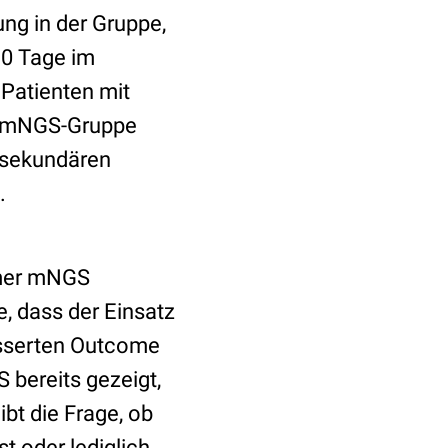
ung in der Gruppe,
10 Tage im
 Patienten mit
er mNGS-Gruppe
n sekundären
.
mmer mNGS
e, dass der Einsatz
sserten Outcome
 bereits gezeigt,
ibt die Frage, ob
st oder lediglich