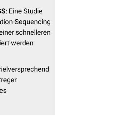
GS
: Eine Studie
ation-Sequencing
iner schnelleren
ziert werden
ielversprechend
rreger
 es