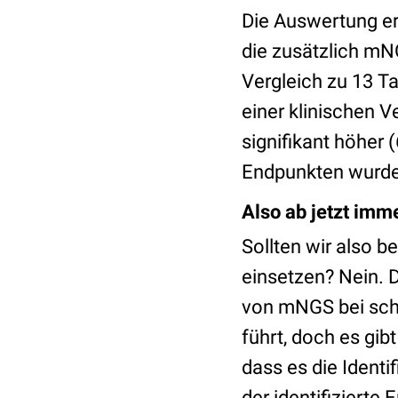
Die Auswertung erg
die zusätzlich mNG
Vergleich zu 13 Ta
einer klinischen 
signifikant höher 
Endpunkten wurden
Also ab jetzt im
Sollten wir also 
einsetzen? Nein. D
von mNGS bei sch
führt, doch es gi
dass es die Identi
der identifizierte 