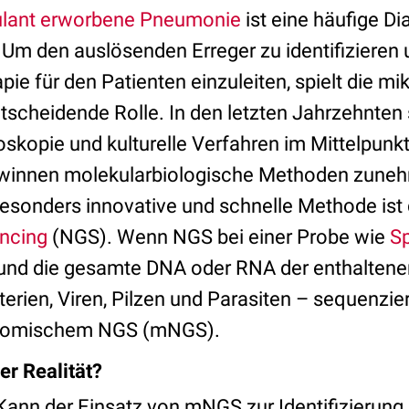
lant erworbene Pneumonie
ist eine häufige D
 Um den auslösenden Erreger zu identifizieren 
apie für den Patienten einzuleiten, spielt die m
tscheidende Rolle. In den letzten Jahrzehnten 
oskopie und kulturelle Verfahren im Mittelpunkt
ewinnen molekularbiologische Methoden zune
esonders innovative und schnelle Methode ist
ncing
(NGS). Wenn NGS bei einer Probe wie
S
und die gesamte DNA oder RNA der enthalten
terien, Viren, Pilzen und Parasiten – sequenzier
nomischem NGS (mNGS).
r Realität?
 Kann der Einsatz von mNGS zur Identifizierung