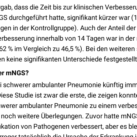
ab, dass die Zeit bis zur klinischen Verbesser
S durchgeführt hatte, signifikant kürzer war (
gen in der Kontrollgruppe). Auch der Anteil der
Verbesserung innerhalb von 14 Tagen war in d
(62 % im Vergleich zu 46,5 %). Bei den weitere
 keine signifikanten Unterschiede festgestellt
mer mNGS?
bei schwerer ambulanter Pneumonie künftig i
iese Studie ist zwar die erste, die zeigen konnt
werer ambulanter Pneumonie zu einem verbe
bt noch weitere Überlegungen. Zuvor hatte mNGS
fikation von Pathogenen verbessert, aber es ble
Erreger tatsächlich die Ursache der Erkrankung i