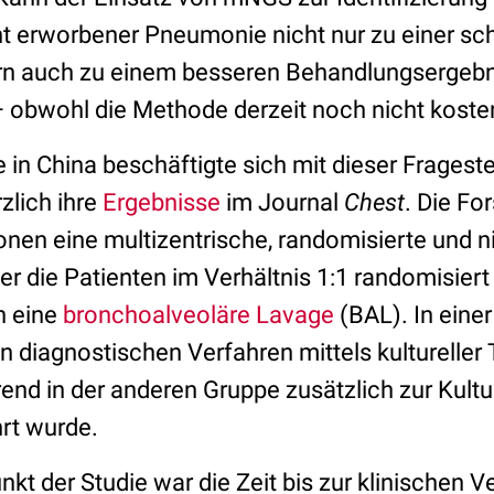
 erworbener Pneumonie nicht nur zu einer sch
rn auch zu einem besseren Behandlungsergebni
– obwohl die Methode derzeit noch nicht kosten
 in China beschäftigte sich mit dieser Fragest
rzlich ihre
Ergebnisse
im Journal
Chest
. Die Fo
onen eine multizentrische, randomisierte und n
der die Patienten im Verhältnis 1:1 randomisiert
n eine
bronchoalveoläre Lavage
(BAL). In eine
n diagnostischen Verfahren mittels kultureller
nd in der anderen Gruppe zusätzlich zur Kultu
rt wurde.
kt der Studie war die Zeit bis zur klinischen 