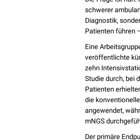
schwerer ambulant
Diagnostik, sonde
Patienten führen 
Eine Arbeitsgruppe
veröffentlichte kü
zehn Intensivstati
Studie durch, bei 
Patienten erhielte
die konventionelle
angewendet, währe
mNGS durchgefüh
Der primäre Endpun