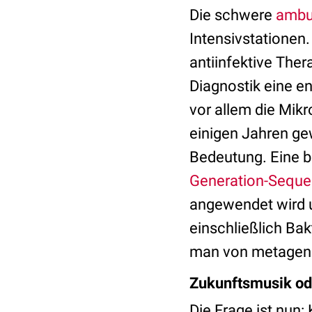
Die schwere
ambu
Intensivstationen.
antiinfektive Ther
Diagnostik eine en
vor allem die Mikr
einigen Jahren g
Bedeutung. Eine b
Generation-Seque
angewendet wird 
einschließlich Bak
man von metage
Zukunftsmusik ode
Die Frage ist nun: