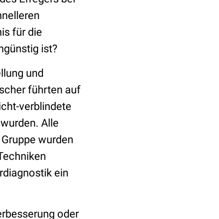
nelleren
s für die
günstig ist?
ellung und
rscher führten auf
icht-verblindete
 wurden. Alle
r Gruppe wurden
 Techniken
rdiagnostik ein
Verbesserung oder