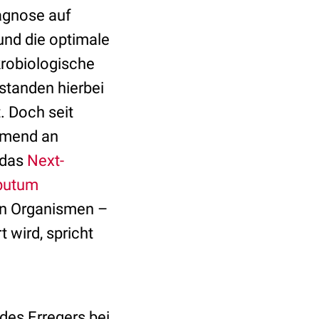
iagnose auf
und die optimale
ikrobiologische
standen hierbei
. Doch seit
hmend an
 das
Next-
putum
en Organismen –
t wird, spricht
 des Erregers bei