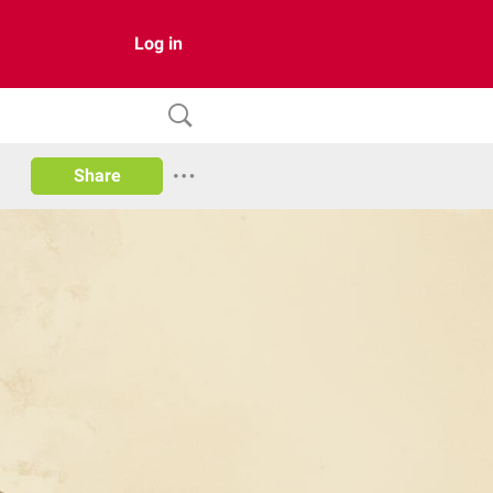
Log in
Share